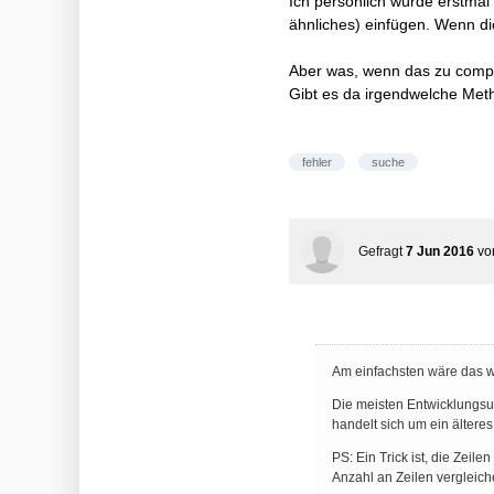
Ich persönlich würde erstmal 
ähnliches) einfügen. Wenn di
Aber was, wenn das zu compi
Gibt es da irgendwelche Meth
fehler
suche
Gefragt
7 Jun 2016
v
Am einfachsten wäre das w
Die meisten Entwicklungsum
handelt sich um ein ältere
PS: Ein Trick ist, die Zeil
Anzahl an Zeilen vergleich