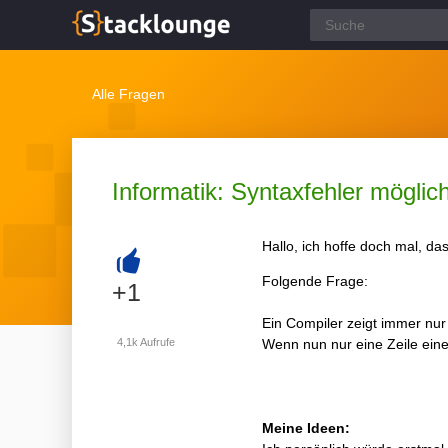
Alle Fragen
Informatik: Syntaxfehler möglich
Hallo, ich hoffe doch mal, das
Folgende Frage:
+
+1
Ein Compiler zeigt immer nur 
4,1k
Aufrufe
Wenn nun nur eine Zeile einen
Meine Ideen: