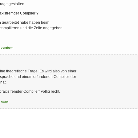
 Frage gestoßen.
praxisfremder Compiler ?
ch gearbeitet habe haben beim
 compilieren und die Zeile angegeben.
georgborn
ine theoretische Frage. Es wird also von einer
sprache und einem erfundenen Compiler, der
hat.
 praxisfremder Compiler" völlig recht.
oswald