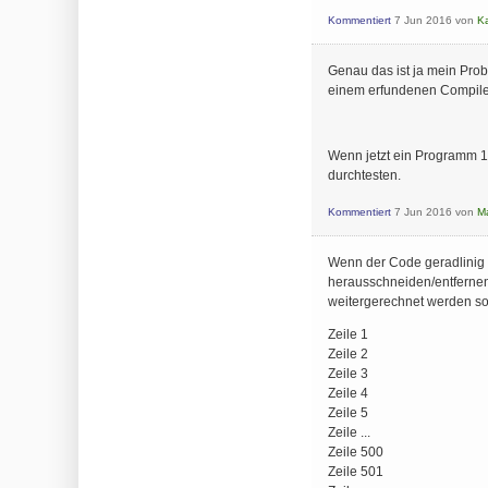
Kommentiert
7 Jun 2016
von
Ka
Genau das ist ja mein Prob
einem erfundenen Compiler
Wenn jetzt ein Programm 10
durchtesten.
Kommentiert
7 Jun 2016
von
M
Wenn der Code geradlinig a
herausschneiden/entfernen 
weitergerechnet werden sol
Zeile 1
Zeile 2
Zeile 3
Zeile 4
Zeile 5
Zeile ...
Zeile 500
Zeile 501