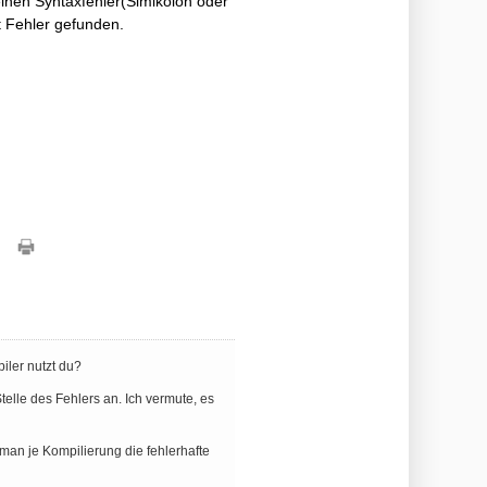
einen Syntaxfehler(Simikolon oder
t Fehler gefunden.
ler nutzt du?
elle des Fehlers an. Ich vermute, es
 man je Kompilierung die fehlerhafte