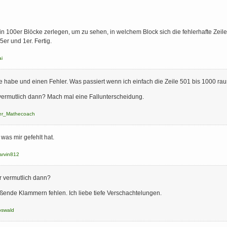
 100er Blöcke zerlegen, um zu sehen, in welchem Block sich die fehlerhafte Zeile
er und 1er. Fertig.
i
 habe und einen Fehler. Was passiert wenn ich einfach die Zeile 501 bis 1000 rau
 vermutlich dann? Mach mal eine Fallunterscheidung.
er_Mathecoach
as mir gefehlt hat.
arvin812
r vermutlich dann?
eßende Klammern fehlen. Ich liebe tiefe Verschachtelungen.
oswald