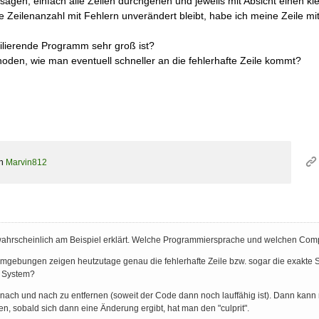
sagen, einfach alle Zeilen durchgehen und jeweils mit Absicht einen kl
e Zeilenanzahl mit Fehlern unverändert bleibt, habe ich meine Zeile mi
lierende Programm sehr groß ist?
oden, wie man eventuell schneller an die fehlerhafte Zeile kommt?
on
Marvin812
ahrscheinlich am Beispiel erklärt. Welche Programmiersprache und welchen Compi
gebungen zeigen heutzutage genau die fehlerhafte Zeile bzw. sogar die exakte St
s System?
en nach und nach zu entfernen (soweit der Code dann noch lauffähig ist). Dann kann
en, sobald sich dann eine Änderung ergibt, hat man den "culprit".