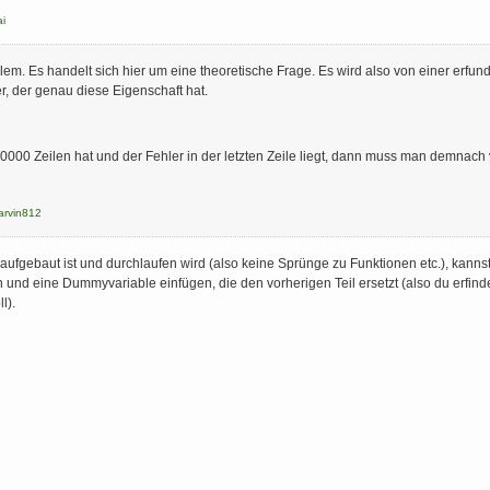
i
lem. Es handelt sich hier um eine theoretische Frage. Es wird also von einer er
, der genau diese Eigenschaft hat.
000 Zeilen hat und der Fehler in der letzten Zeile liegt, dann muss man demnach 
arvin812
ufgebaut ist und durchlaufen wird (also keine Sprünge zu Funktionen etc.), kanns
und eine Dummyvariable einfügen, die den vorherigen Teil ersetzt (also du erfind
l).