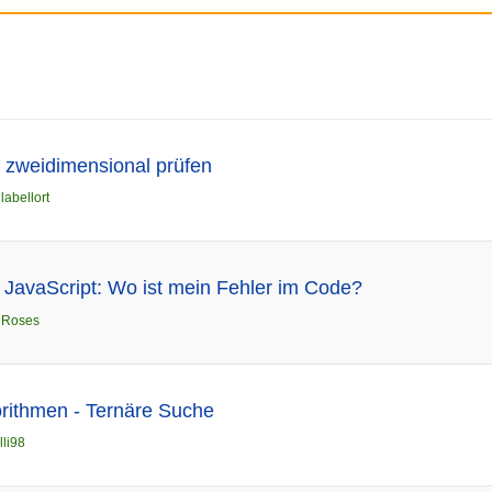
 zweidimensional prüfen
n
labellort
t JavaScript: Wo ist mein Fehler im Code?
n
Roses
rithmen - Ternäre Suche
lli98