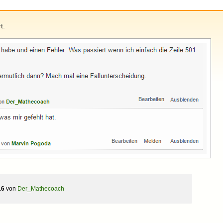
t.
16
von
Der_Mathecoach