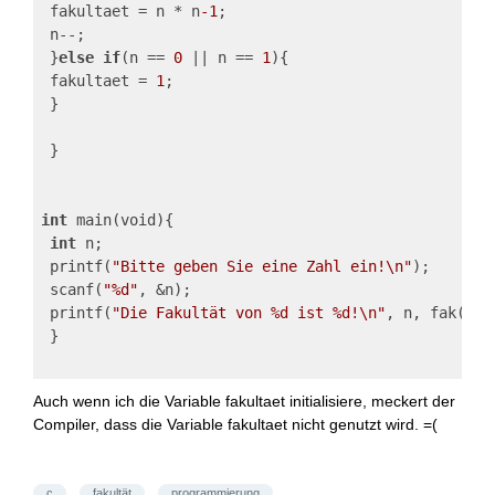
 fakultaet = n * n
-1
;
 n--;
 }
else
if
(n == 
0
 || n == 
1
){
 fakultaet = 
1
;
 }
 }
int
 main(void){
int
 n;
 printf(
"Bitte geben Sie eine Zahl ein!\n"
);
 scanf(
"%d"
, &n);
 printf(
"Die Fakultät von %d ist %d!\n"
, n, fak(n))
 }
Auch wenn ich die Variable fakultaet initialisiere, meckert der
Compiler, dass die Variable fakultaet nicht genutzt wird. =(
c
fakultät
programmierung