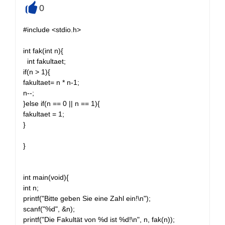
0
+
#include <stdio.h>
int fak(int n){
int fakultaet;
if(n > 1){
fakultaet= n * n-1;
n--;
}else if(n == 0 || n == 1){
fakultaet = 1;
}
}
int main(void){
int n;
printf("Bitte geben Sie eine Zahl ein!\n");
scanf("%d", &n);
printf("Die Fakultät von %d ist %d!\n", n, fak(n));