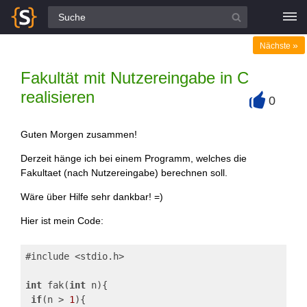
Alle Fragen
»
Nächste
Fakultät mit Nutzereingabe in C
realisieren
0
+
Guten Morgen zusammen!
Derzeit hänge ich bei einem Programm, welches die
Fakultaet (nach Nutzereingabe) berechnen soll.
Wäre über Hilfe sehr dankbar! =)
Hier ist mein Code:
#include <stdio.h>
int
 fak(
int
 n){
if
(n > 
1
){