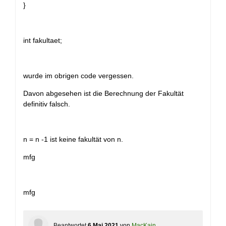
}
int fakultaet;
wurde im obrigen code vergessen.
Davon abgesehen ist die Berechnung der Fakultät
definitiv falsch.
n = n -1 ist keine fakultät von n.
mfg
mfg
Beantwortet
6 Mai 2021
von
MacKain