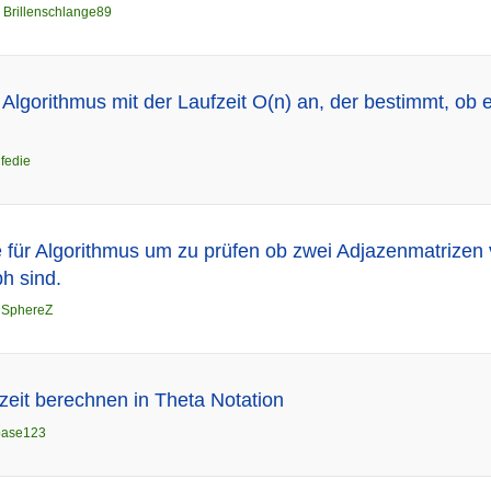
n
Brillenschlange89
lgorithmus mit der Laufzeit O(n) an, der bestimmt, ob es
n
fedie
e für Algorithmus um zu prüfen ob zwei Adjazenmatrizen 
h sind.
n
SphereZ
zeit berechnen in Theta Notation
base123