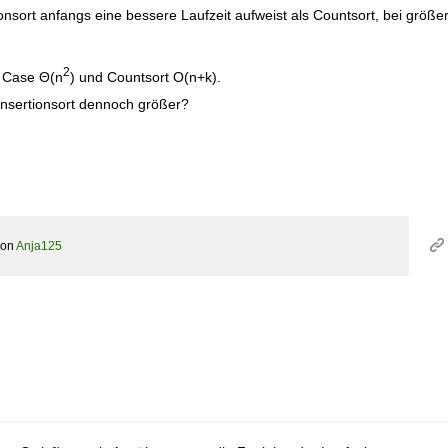
ionsort anfangs eine bessere Laufzeit aufweist als Countsort, bei größe
2
t Case Θ(n
) und Countsort O(n+k).
nsertionsort dennoch größer?
von
Anja125