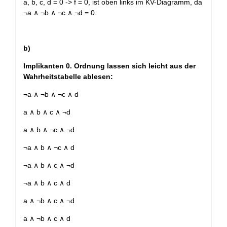
a, b, c, d = 0 -> f = 0, ist oben links im KV-Diagramm, da
¬a ∧ ¬b ∧ ¬c ∧ ¬d = 0.
b)
Implikanten 0. Ordnung lassen sich leicht aus der
Wahrheitstabelle ablesen:
¬a ∧ ¬b ∧ ¬c ∧ d
a ∧ b ∧ c ∧ ¬d
a ∧ b ∧ ¬c ∧ ¬d
¬a ∧ b ∧ ¬c ∧ d
¬a ∧ b ∧ c ∧ ¬d
¬a ∧ b ∧ c ∧ d
a ∧ ¬b ∧ c ∧ ¬d
a ∧ ¬b ∧ c ∧ d