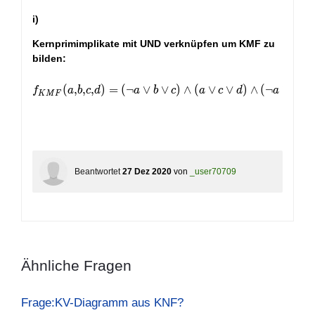
i)
Kernprimimplikate mit UND verknüpfen um KMF zu
bilden:
f_{KMF}(a,b,c,d) = (¬a ∨ b ∨ c) ∧ (a ∨ c ∨ d) ∧ (¬a 
(
,
,
,
)
=
(
¬
∨
∨
)
∧
(
∨
∨
)
∧
(
¬
∨
¬
f
a
b
c
d
a
b
c
a
c
d
a
b
K
M
F
Beantwortet
27 Dez 2020
von
_user70709
Ähnliche Fragen
Frage:KV-Diagramm aus KNF?