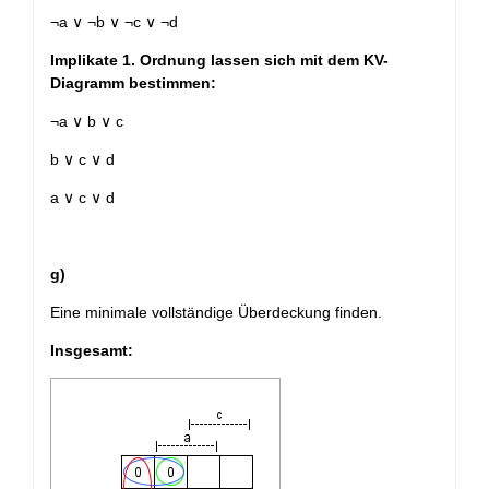
¬a ∨ ¬b ∨ ¬c ∨ ¬d
Implikate 1. Ordnung lassen sich mit dem KV-
Diagramm bestimmen:
¬a ∨ b ∨ c
b ∨ c ∨ d
a ∨ c ∨ d
g)
Eine minimale vollständige Überdeckung finden.
Insgesamt: