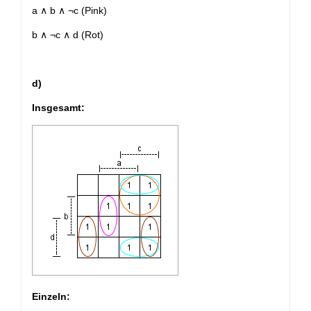
a ∧ b ∧ ¬c (Pink)
b ∧ ¬c ∧ d (Rot)
d)
Insgesamt:
Einzeln: