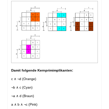
Damit folgende Kernprimimplikanten:
c ∧ ¬d (Orange)
¬b ∧ c (Cyan)
¬a ∧ d (Braun)
a ∧ b ∧ ¬c (Pink)