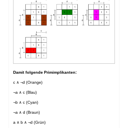
Damit folgende Primimplikanten:
c ∧ ¬d
(Orange)
¬a ∧ c (Blau)
¬b ∧ c (Cyan)
¬a ∧ d (Braun)
a ∧ b ∧ ¬d (Grün)