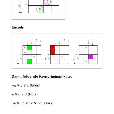
Einzeln:
Damit folgende Kernprimimplikate:
¬a ∨ b ∨ c (Grün)
a ∨ c ∨ d (Rot)
¬a ∨ ¬b ∨ ¬c ∨ ¬d (Pink)