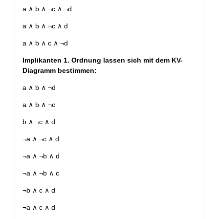
a ∧ b ∧ ¬c ∧ ¬d
a ∧ b ∧ ¬c ∧ d
a ∧ b ∧ c ∧ ¬d
Implikanten 1. Ordnung lassen sich mit dem KV-
Diagramm bestimmen:
a ∧ b ∧ ¬d
a ∧ b ∧ ¬c
b ∧ ¬c ∧ d
¬a ∧ ¬c ∧ d
¬a ∧ ¬b ∧ d
¬a ∧ ¬b ∧ c
¬b ∧ c ∧ d
¬a ∧ c ∧ d