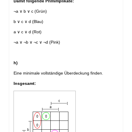
Damit folgende Primimplikate:
¬a ∨ b ∨ c (Grün)
b ∨ c ∨ d (Blau)
a ∨ c ∨ d (Rot)
¬a ∨ ¬b ∨ ¬c ∨ ¬d (Pink)
h)
Eine minimale vollständige Überdeckung finden.
Insgesamt: