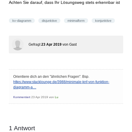
Achten Sie darauf, dass Ihr Lösungsweg stets erkennbar ist
kv-diagramm
disjunktive
minimalform
konjunktive
Gefragt
23 Apr 2019
von
Gast
Orientiere dich an den "ähnlichen Fragen". Bsp.
https://www.stacklounge.de/3988/minimale-knf-von-funktion-
diagramm-a…
Kommentiert
23 Apr 2019
von
Lu
1
Antwort