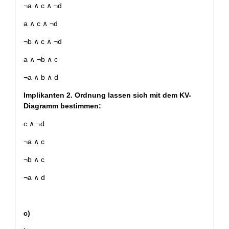
¬a ∧ c ∧ ¬d
a ∧ c ∧ ¬d
¬b ∧ c ∧ ¬d
a ∧ ¬b ∧ c
¬a ∧ b ∧ d
Implikanten 2. Ordnung lassen sich mit dem KV-
Diagramm bestimmen:
c ∧ ¬d
¬a ∧ c
¬b ∧ c
¬a ∧ d
c)