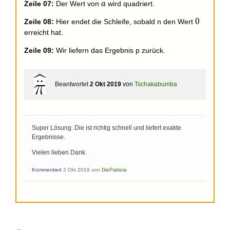
a
Zeile 07:
Der Wert von
wird quadriert.
a
0
0
Zeile 08:
Hier endet die Schleife, sobald n den Wert
erreicht hat.
Zeile 09:
Wir liefern das Ergebnis p zurück.
Beantwortet
2 Okt 2019
von
Tschakabumba
Super Lösung. Die ist richtig schnell und liefert exakte
Ergebnisse.
Vielen lieben Dank.
Kommentiert
2 Okt 2019
von
DiePatricia