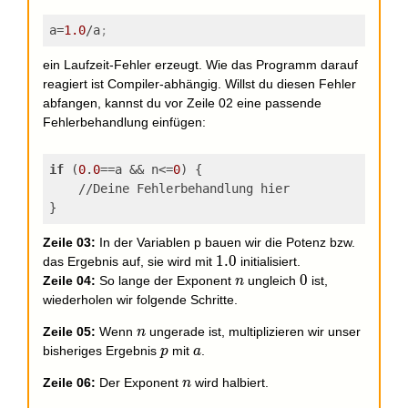
a
=
1.0
/a
;
ein Laufzeit-Fehler erzeugt. Wie das Programm darauf
reagiert ist Compiler-abhängig. Willst du diesen Fehler
abfangen, kannst du vor Zeile 02 eine passende
Fehlerbehandlung einfügen:
if
 (
0
.
0
==a && n<=
0
) {
    //Deine Fehlerbehandlung hier
}
Zeile 03:
In der Variablen p bauen wir die Potenz bzw.
1.0
1
.
0
das Ergebnis auf, sie wird mit
initialisiert.
n
0
0
Zeile 04:
So lange der Exponent
ungleich
ist,
n
wiederholen wir folgende Schritte.
n
Zeile 05:
Wenn
ungerade ist, multiplizieren wir unser
n
p
a
bisheriges Ergebnis
mit
.
p
a
n
Zeile 06:
Der Exponent
wird halbiert.
n