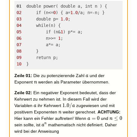
01
  double power( double a, int n ) {
02
      if (n<=
0
) { a=
1
.
0
/a; n=-n; }
03
      double p= 
1
.
0
;
04
      while(n) {
05
          if (n&
1
) p*= a;
06
          n>>= 
1
;
07
          a*= a;
08
      }
09
      return p;
10
  }
a
Zeile 01:
Die zu potenzierende Zahl
und der
a
n
Exponent
werden als Parameter übernommen.
n
Zeile 02:
Ein negativer Exponent bedeutet, dass der
Kehrwert zu nehmen ist. In diesem Fall wird der
a
1.0/a
1
.
0
/
Variablen
ihr Kehrwert
zugewiesen und mit
a
a
n
positivem Exponenten
weiter gerechnet.
ACHTUNG:
n
a=0
=
0
n\le0
≤
0
Hier kann ein Fehler auftreten! Wenn
und
a
n
n
a^n
sein sollte, ist
mathematisch nicht definiert. Daher
a
wird bei der Anweisung