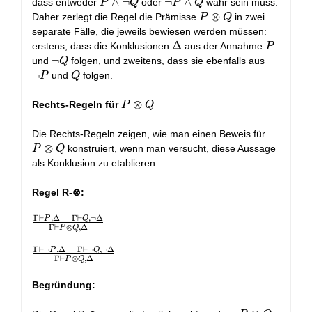
Q
⊗
P
∧
¬
¬P
¬
∧
dass entweder
oder
wahr sein muss.
P
Q
P
Q
Q \vdash
Q
∧
∧
P
⊗
Daher zerlegt die Regel die Prämisse
in zwei
P
Q
\Delta}
¬Q
Q
⊗
separate Fälle, die jeweils bewiesen werden müssen:
Q
\Delta
Δ
P
erstens, dass die Konklusionen
aus der Annahme
P
¬Q
¬
¬P
und
folgen, und zweitens, dass sie ebenfalls aus
Q
¬
Q
und
folgen.
P
Q
P
⊗
Rechts-Regeln für
P
Q
⊗
Q
P
Die Rechts-Regeln zeigen, wie man einen Beweis für
⊗
⊗
konstruiert, wenn man versucht, diese Aussage
P
Q
Q
als Konklusion zu etablieren.
Regel R-⊗:
Γ
⊢
,
Δ
Γ
⊢
,
¬
Δ
P
Q
\frac{\Gamma
Γ
⊢
⊗
,
Δ
P
Q
\vdash P,
\Delta \quad
Γ
⊢
¬
,
Δ
Γ
⊢
¬
,
¬
Δ
P
Q
\frac{\Gamma
Γ
⊢
⊗
,
Δ
P
Q
\Gamma
\vdash ¬P,
\vdash Q,
\Delta \quad
Begründung:
¬\Delta}
\Gamma
{\Gamma
\vdash ¬Q,