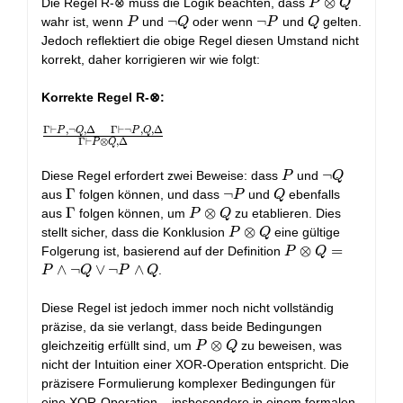
P
⊗
Die Regel R-⊗ muss die Logik beachten, dass
P
Q
\vdash P ⊗ Q,
¬\Delta}
⊗
P
¬Q
¬
¬P
¬
Q
wahr ist, wenn
und
oder wenn
und
gelten.
P
Q
P
Q
\Delta}
{\Gamma
Q
Jedoch reflektiert die obige Regel diesen Umstand nicht
\vdash P ⊗ Q,
korrekt, daher korrigieren wir wie folgt:
\Delta}
Korrekte Regel R-⊗:
Γ
⊢
,
¬
,
Δ
Γ
⊢
¬
,
,
Δ
P
Q
P
Q
\frac{\Gamma
Γ
⊢
⊗
,
Δ
P
Q
\vdash P, ¬Q,
\Delta \quad
P
¬Q
¬
Diese Regel erfordert zwei Beweise: dass
und
P
Q
\Gamma
\Gamma
Γ
¬P
¬
Q
aus
folgen können, und dass
und
ebenfalls
P
Q
\vdash ¬P, Q,
\Gamma
Γ
P
⊗
aus
folgen können, um
zu etablieren. Dies
P
Q
\Delta}
⊗
P
⊗
stellt sicher, dass die Konklusion
eine gültige
P
Q
{\Gamma
Q
⊗
P
⊗
=
Folgerung ist, basierend auf der Definition
P
Q
\vdash P ⊗ Q,
Q
⊗
∧
¬
∨
¬
∧
.
P
Q
P
Q
\Delta}
Q
=
Diese Regel ist jedoch immer noch nicht vollständig
P
präzise, da sie verlangt, dass beide Bedingungen
∧
P
⊗
gleichzeitig erfüllt sind, um
zu beweisen, was
P
Q
¬Q
⊗
nicht der Intuition einer XOR-Operation entspricht. Die
∨
Q
präzisere Formulierung komplexer Bedingungen für
¬P
eine XOR-Operation – insbesondere in einem formalen