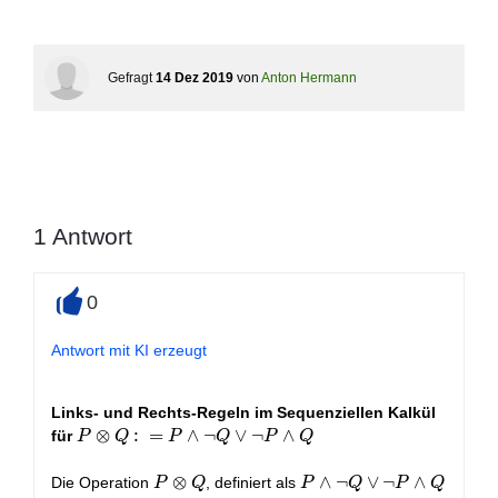
Gefragt
14 Dez 2019
von
Anton Hermann
1
Antwort
0
+
Antwort mit KI erzeugt
Links- und Rechts-Regeln im Sequenziellen Kalkül
P
⊗
:
=
∧
¬
∨
¬
∧
für
P
Q
P
Q
P
Q
⊗
Q
P
⊗
P
∧
¬
∨
¬
∧
Die Operation
, definiert als
P
Q
P
Q
P
Q