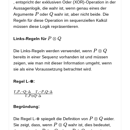
:=
⊗
∧
, entspricht der exklusiven Oder (XOR)-Operation in der
P
Q
¬Q
Aussagenlogik, die wahr ist, wenn genau eines der
∧
∨
P
Q
Argumente
oder
wahr ist, aber nicht beide. Die
P
Q
¬Q
¬P
Regeln für diese Operation im sequenziellen Kalkül
∨
∧
müssen diese Logik repräsentieren.
¬P
Q
∧
P
⊗
Links-Regeln für
P
Q
Q
⊗
Q
P
⊗
Die Links-Regeln werden verwendet, wenn
P
Q
⊗
bereits in einer Sequenz vorhanden ist und müssen
Q
zeigen, wie man mit dieser Information umgeht, wenn
sie als eine Voraussetzung betrachtet wird.
Regel L-⊗:
Γ
,
,
¬
⊢
Δ
Γ
,
¬
,
⊢
Δ
P
Q
P
Q
\frac{\Gamma,
Γ
,
⊗
⊢
Δ
P
Q
P, ¬Q \vdash
\Delta \quad
Begründung:
\Gamma, ¬P,
Q \vdash
P
⊗
Die Regel L-⊗ spiegelt die Definition von
wider.
P
Q
\Delta}
⊗
P
⊗
Sie zeigt, dass, wenn
wahr ist, dies bedeutet,
P
Q
{\Gamma, P ⊗