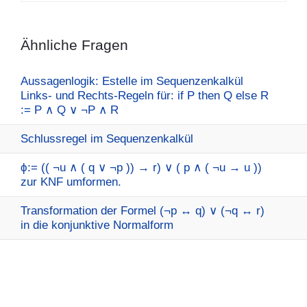
Ähnliche Fragen
Aussagenlogik: Estelle im Sequenzenkalkül
Links- und Rechts-Regeln für: if P then Q else R
:= P ∧ Q ∨ ¬P ∧ R
Schlussregel im Sequenzenkalkül
ϕ:= (( ¬u ∧ ( q ∨ ¬p )) → r) ∨ ( p ∧ ( ¬u → u ))
zur KNF umformen.
Transformation der Formel (¬p ↔ q) ∨ (¬q ↔ r)
in die konjunktive Normalform