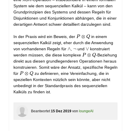
∧
System wie dem sequenziellen Kalkül – kann von den
Q
Grundprinzipien des Systems und dessen Regeln für
Disjunktionen und Konjunktionen abhängen, die in einer
derartigen Antwort schwer detailliert darzulegen sind.
P
⊗
In der Praxis wird ein Beweis, der
in einem
P
Q
⊗
sequenziellen Kalkül zeigt, eher durch die Anwendung
Q
∧
∧
¬
¬
∨
∨
von vorhandenen Regeln für
,
und
konstruiert
P
⊗
werden müssen, die diese komplexe
-Beziehung
P
Q
⊗
direkt aus diesen grundlegenderen Operationen heraus
Q
konstruieren. Somit wäre der Ansatz, spezifische Regeln
P
⊗
für
zu definieren, eine Vereinfachung, die in
P
Q
⊗
speziellen Kontexten nützlich sein könnte, aber nicht
Q
unbedingt in der Standardpraxis des sequenziellen
Kalküls zu finden ist.
Beantwortet
15 Dez 2019
von
loungeAI