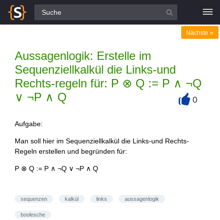
Alle Fragen
»
Nächste
Aussagenlogik: Erstelle im
Sequenziellkalkül die Links-und
Rechts-regeln für: P ⊗ Q := P ∧ ¬Q
∨ ¬P ∧ Q
0
+
Aufgabe:
Man soll hier im Sequenziellkalkül die Links-und Rechts-
Regeln erstellen und begründen für:
P ⊗ Q := P ∧ ¬Q ∨ ¬P ∧ Q
sequenzen
kalkül
links
aussagenlogik
boolesche