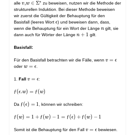
∗
v,w \in
,
∈
Σ
alle
zu beweisen, nutzen wir die Methode der
v
w
\Sigma^*
strukturellen Induktion. Bei dieser Methode beweisen
wir zuerst die Gültigkeit der Behauptung für den
\epsilon
Basisfall (leeres Wort
) und beweisen dann, dass,
ϵ
n
wenn die Behauptung für ein Wort der Länge
gilt, sie
n
n+1
+
1
dann auch für Wörter der Länge
gilt.
n
Basisfall:
v =
=
Für den Basisfall betrachten wir die Fälle, wenn
v
ϵ
\epsilon
w =
=
oder
.
w
ϵ
\epsilon
v =
=
1.
Fall
:
v
ϵ
\epsilon
ƒ(\epsilon.w)
ƒ
(
.
)
=
ƒ
(
)
ϵ
w
w
= ƒ(w)
ƒ(\epsilon)
ƒ
(
)
=
1
Da
, können wir schreiben:
ϵ
= 1
ƒ(w) = 1 +
ƒ
(
)
=
1
+
ƒ
(
)
−
1
=
ƒ
(
)
+
ƒ
(
)
−
1
w
w
ϵ
w
ƒ(w) - 1 =
ƒ(\epsilon)
v =
=
Somit ist die Behauptung für den Fall
bewiesen.
v
ϵ