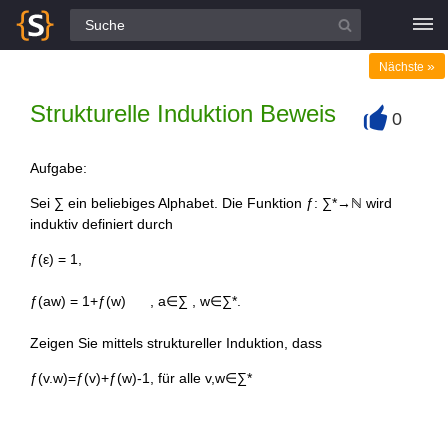
Alle Fragen
»
Nächste
Strukturelle Induktion Beweis
0
+
Aufgabe:
Sei ∑ ein beliebiges Alphabet. Die Funktion ƒ: ∑*→ℕ wird
induktiv definiert durch
ƒ(ε) = 1,
ƒ(aw) = 1+ƒ(w) , a∈∑ , w∈∑*.
Zeigen Sie mittels struktureller Induktion, dass
ƒ(v.w)=ƒ(v)+ƒ(w)-1, für alle v,w∈∑*