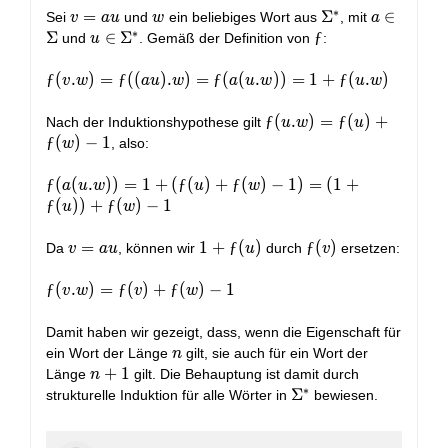
∗
v
=
w
\Sigma^*
Σ
a \in
∈
Sei
und
ein beliebiges Wort aus
, mit
v
a
u
w
a
∗
=
\Sigma
Σ
u \in
∈
Σ
ƒ
ƒ
und
. Gemäß der Definition von
:
u
au
\Sigma^*
ƒ(v.w) =
ƒ
(
.
)
=
ƒ
(
(
)
.
)
=
ƒ
(
(
.
)
)
=
1
+
ƒ
(
.
)
v
w
a
u
w
a
u
w
u
w
ƒ((au).w)
=
ƒ(u.w)=ƒ(u)+ƒ(w)-1
ƒ
(
.
)
=
ƒ
(
)
+
Nach der Induktionshypothese gilt
u
w
u
ƒ(a(u.w))
ƒ
(
)
−
1
, also:
w
= 1 +
ƒ(u.w)
ƒ(a(u.w)) = 1
ƒ
(
(
.
)
)
=
1
+
(
ƒ
(
)
+
ƒ
(
)
−
1
)
=
(
1
+
a
u
w
u
w
+
ƒ
(
)
)
+
ƒ
(
)
−
1
u
w
(ƒ(u)+ƒ(w)-1)
= (1 + ƒ(u))
v
=
1 +
1
+
ƒ
(
)
ƒ(v)
ƒ
(
)
Da
, können wir
durch
ersetzen:
v
a
u
u
v
+ ƒ(w) - 1
=
ƒ(u)
au
ƒ(v.w)
ƒ
(
.
)
=
ƒ
(
)
+
ƒ
(
)
−
1
v
w
v
w
= ƒ(v)
+
Damit haben wir gezeigt, dass, wenn die Eigenschaft für
ƒ(w) -
n
ein Wort der Länge
gilt, sie auch für ein Wort der
n
1
n+1
+
1
Länge
gilt. Die Behauptung ist damit durch
n
∗
\Sigma^*
Σ
strukturelle Induktion für alle Wörter in
bewiesen.