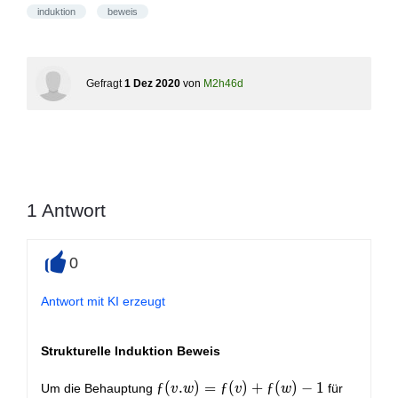
induktion
beweis
Gefragt
1 Dez 2020
von
M2h46d
1
Antwort
0
+
Antwort mit KI erzeugt
Strukturelle Induktion Beweis
ƒ(v.w)=ƒ(v)+ƒ(w)-1
ƒ
(
.
)
=
ƒ
(
)
+
ƒ
(
)
−
1
Um die Behauptung
für
v
w
v
w