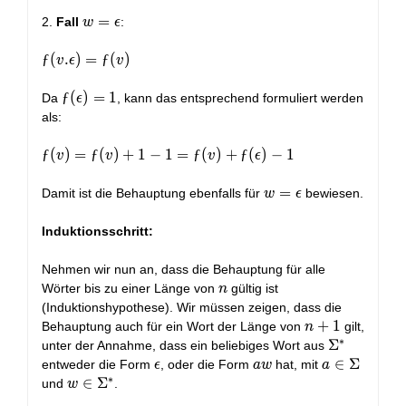
+ ƒ(w) - 1
\epsilon
w =
=
2.
Fall
:
w
ϵ
\epsilon
ƒ(v.\epsilon)
ƒ
(
.
)
=
ƒ
(
)
v
ϵ
v
= ƒ(v)
ƒ(\epsilon)
ƒ
(
)
=
1
Da
, kann das entsprechend formuliert werden
ϵ
= 1
als:
ƒ(v) =
ƒ
(
)
=
ƒ
(
)
+
1
−
1
=
ƒ
(
)
+
ƒ
(
)
−
1
v
v
v
ϵ
ƒ(v) + 1 -
1 = ƒ(v) +
w =
=
Damit ist die Behauptung ebenfalls für
bewiesen.
w
ϵ
ƒ(\epsilon)
\epsilon
- 1
Induktionsschritt:
Nehmen wir nun an, dass die Behauptung für alle
n
Wörter bis zu einer Länge von
gültig ist
n
(Induktionshypothese). Wir müssen zeigen, dass die
n+1
+
1
Behauptung auch für ein Wort der Länge von
gilt,
n
∗
\Sigma^*
Σ
unter der Annahme, dass ein beliebiges Wort aus
\epsilon
aw
a \in
∈
Σ
entweder die Form
, oder die Form
hat, mit
ϵ
a
w
a
∗
\Sigma
w \in
∈
Σ
und
.
w
\Sigma^*