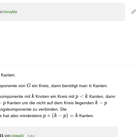
on
AnnaMa
Kanten.
G
n
mponente von
ein Kreis, dann benötigt man
Kanten.
G
n
k
p
<
skomponente mit
Knoten ein Kreis mit
Kanten, dann
k
p
k
<
−
k-
−
Kanten um die nicht auf dem Kreis liegenden
p
k
p
k
p
ngskomponente zu verbinden. Die
p
+
(
−
)
=
hat also mindestens
Kanten.
p
k
p
k
+
(k-
p)
21
von
oswald
5,8 k