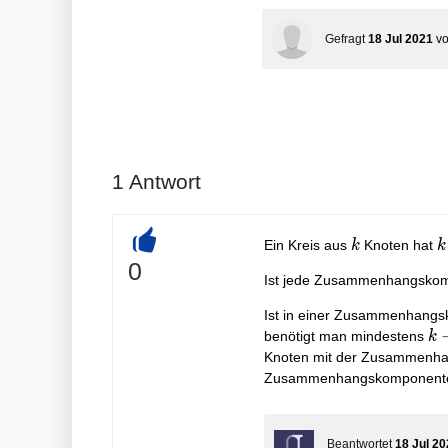
Gefragt
18 Jul 2021
v
1
Antwort
k
k
Ein Kreis aus
Knoten hat
k
k
+
0
Ist jede Zusammenhangsko
Ist in einer Zusammenhang
k-
benötigt man mindestens
k
p
Knoten mit der Zusammenha
Zusammenhangskomponente 
Beantwortet
18 Jul 20