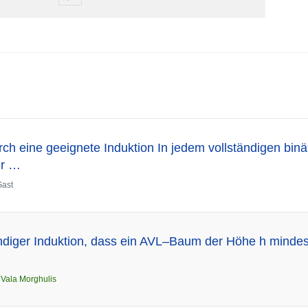
=
k
ch eine geeignete Induktion In jedem vollständigen bin
er …
Gast
ändiger Induktion, dass ein AVL–Baum der Höhe h minde
n
Vala Morghulis