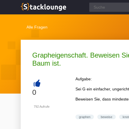
Alle Fragen
Grapheigenschaft. Beweisen S
Baum ist.
Aufgabe:
Sei G ein einfacher, ungeri
+
0
Beweisen Sie, dass mindest
792
Aufrufe
graphen
beweise
knot