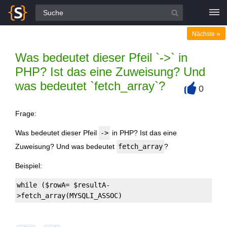
Alle Fragen
»
Nächste
Was bedeutet dieser Pfeil `->` in
PHP? Ist das eine Zuweisung? Und
was bedeutet `fetch_array`?
0
+
Frage:
Was bedeutet dieser Pfeil
->
in PHP? Ist das eine
Zuweisung? Und was bedeutet
fetch_array
?
Beispiel:
while ($rowA= $resultA-
>fetch_array(MYSQLI_ASSOC)