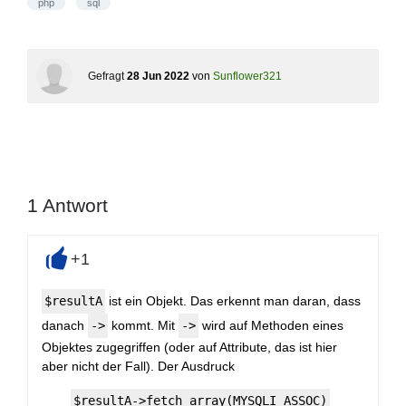
php
sql
Gefragt
28 Jun 2022
von
Sunflower321
1
Antwort
+1
+
$resultA
ist ein Objekt. Das erkennt man daran, dass
danach
->
kommt. Mit
->
wird auf Methoden eines
Objektes zugegriffen (oder auf Attribute, das ist hier
aber nicht der Fall). Der Ausdruck
$resultA->fetch_array(MYSQLI_ASSOC)