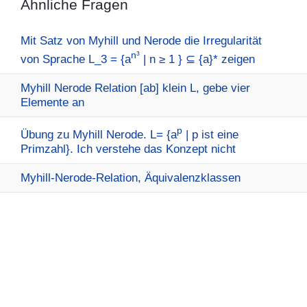
Ähnliche Fragen
Mit Satz von Myhill und Nerode die Irregularität
n³
von Sprache L_3 = {a
| n ≥ 1 } ⊆ {a}* zeigen
Myhill Nerode Relation [ab] klein L, gebe vier
Elemente an
p
Übung zu Myhill Nerode. L= {a
| p ist eine
Primzahl}. Ich verstehe das Konzept nicht
Myhill-Nerode-Relation, Äquivalenzklassen