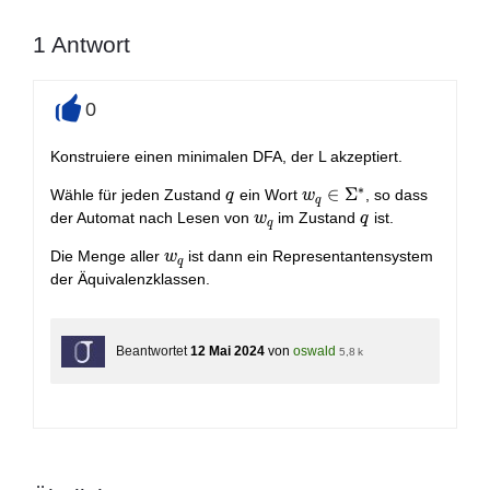
1
Antwort
0
+
Konstruiere einen minimalen DFA, der L akzeptiert.
∗
q
w_q\in
∈
Σ
Wähle für jeden Zustand
ein Wort
, so dass
q
w
q
\Sigma^*
w_q
q
der Automat nach Lesen von
im Zustand
ist.
w
q
q
w_q
Die Menge aller
ist dann ein Representantensystem
w
q
der Äquivalenzklassen.
Beantwortet
12 Mai 2024
von
oswald
5,8 k