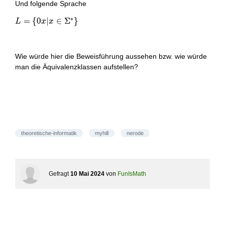
Und folgende Sprache
[x z \in L
\Longleftrightarrow
∗
L = \{ 0x | x
=
{
0
∣
∈
Σ
}
L
x
x
y z \in L] .
\in
\Sigma^{*}\}
Wie würde hier die Beweisführung aussehen bzw. wie würde
man die Äquivalenzklassen aufstellen?
theoretische-informatik
myhill
nerode
Gefragt
10 Mai 2024
von
FunIsMath