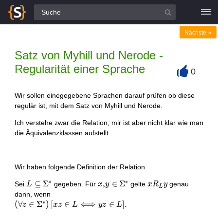
Alle Fragen
»
Nächste
Satz von Myhill und Nerode -
Regularität einer Sprache
0
+
Wir sollen einegegebene Sprachen darauf prüfen ob diese
regulär ist, mit dem Satz von Myhill und Nerode.
Ich verstehe zwar die Relation, mir ist aber nicht klar wie man
die Äquivalenzklassen aufstellt
Wir haben folgende Definition der Relation
∗
∗
L \subseteq
⊆
Σ
x, y \in
,
∈
Σ
x
Sei
gegeben. Für
gelte
genau
L
x
y
x
R
y
L
\Sigma^{*}
\Sigma^{*}
R_{L}
dann, wenn
∗
y
\left(\forall z \in
(
∀
∈
Σ
)
[
∈
⟺
∈
]
.
z
x
z
L
y
z
L
\Sigma^{*}\right)