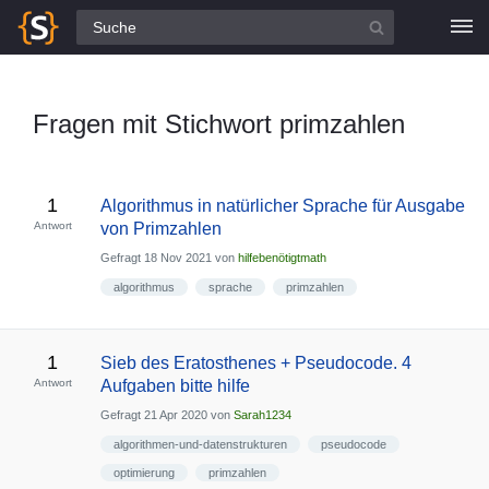
Alle Fragen
Fragen mit Stichwort primzahlen
1
Algorithmus in natürlicher Sprache für Ausgabe
Antwort
von Primzahlen
Gefragt
18 Nov 2021
von
hilfebenötigtmath
algorithmus
sprache
primzahlen
1
Sieb des Eratosthenes + Pseudocode. 4
Antwort
Aufgaben bitte hilfe
Gefragt
21 Apr 2020
von
Sarah1234
algorithmen-und-datenstrukturen
pseudocode
optimierung
primzahlen