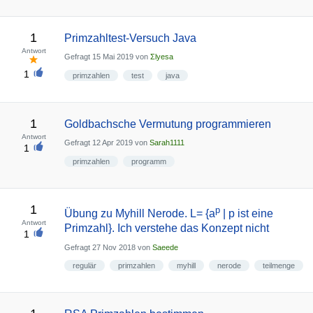
1
Primzahltest-Versuch Java
Antwort
Gefragt
15 Mai 2019
von
Σlyesa
1
primzahlen
test
java
1
Goldbachsche Vermutung programmieren
Antwort
Gefragt
12 Apr 2019
von
Sarah1111
1
primzahlen
programm
1
p
Übung zu Myhill Nerode. L= {a
| p ist eine
Antwort
Primzahl}. Ich verstehe das Konzept nicht
1
Gefragt
27 Nov 2018
von
Saeede
regulär
primzahlen
myhill
nerode
teilmenge