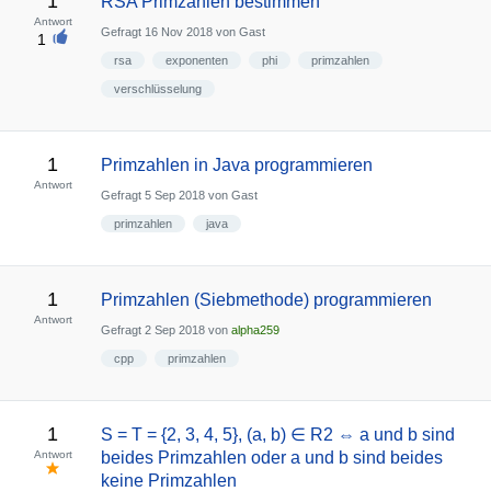
1
RSA Primzahlen bestimmen
Antwort
Gefragt
16 Nov 2018
von
Gast
1
rsa
exponenten
phi
primzahlen
verschlüsselung
1
Primzahlen in Java programmieren
Antwort
Gefragt
5 Sep 2018
von
Gast
primzahlen
java
1
Primzahlen (Siebmethode) programmieren
Antwort
Gefragt
2 Sep 2018
von
alpha259
cpp
primzahlen
1
S = T = {2, 3, 4, 5}, (a, b) ∈ R2 ⇔ a und b sind
Antwort
beides Primzahlen oder a und b sind beides
keine Primzahlen