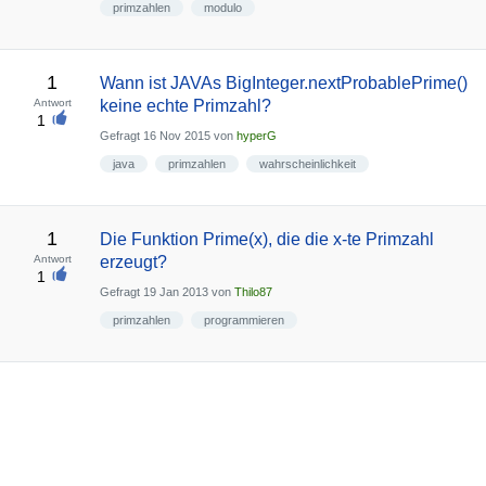
primzahlen
modulo
1
Wann ist JAVAs BigInteger.nextProbablePrime()
Antwort
keine echte Primzahl?
1
Gefragt
16 Nov 2015
von
hyperG
java
primzahlen
wahrscheinlichkeit
1
Die Funktion Prime(x), die die x-te Primzahl
Antwort
erzeugt?
1
Gefragt
19 Jan 2013
von
Thilo87
primzahlen
programmieren