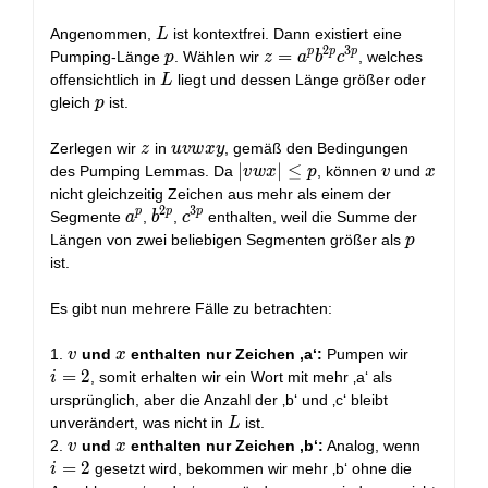
L
Angenommen,
ist kontextfrei. Dann existiert eine
L
2
3
p
p
p
p
z =
=
Pumping-Länge
. Wählen wir
, welches
p
z
a
b
c
a^p
L
offensichtlich in
liegt und dessen Länge größer oder
L
b^{2p}
p
gleich
ist.
p
c^{3p}
z
uvwxy
Zerlegen wir
in
, gemäß den Bedingungen
z
u
v
w
x
y
|vwx|
∣
∣
≤
v
x
des Pumping Lemmas. Da
, können
und
v
w
x
p
v
x
\leq
nicht gleichzeitig Zeichen aus mehr als einem der
2
3
p
p
p
p
a^p
b^{2p}
c^{3p}
Segmente
,
,
enthalten, weil die Summe der
a
b
c
p
Längen von zwei beliebigen Segmenten größer als
p
ist.
Es gibt nun mehrere Fälle zu betrachten:
v
x
i
1.
und
enthalten nur Zeichen ‚a‘:
Pumpen wir
v
x
=
=
2
, somit erhalten wir ein Wort mit mehr ‚a‘ als
i
2
ursprünglich, aber die Anzahl der ‚b‘ und ‚c‘ bleibt
L
unverändert, was nicht in
ist.
L
v
x
i
2.
und
enthalten nur Zeichen ‚b‘:
Analog, wenn
v
x
=
=
2
gesetzt wird, bekommen wir mehr ‚b‘ ohne die
i