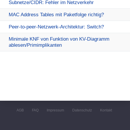
Subnetze/CIDR: Fehler im Netzverkehr
MAC Address Tables mit Paketfolge richtig?
Peer-to-peer-Netzwerk-Architektur: Switch?
Minimale KNF von Funktion von KV-Diagramm
ablesen/Primimplikanten
AGB
FAQ
Impressum
Datenschutz
Kontakt