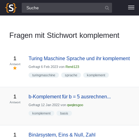
Alle Fragen
Fragen mit Stichwort komplement
1
Turing Maschine Sprache und ihr komplement
Antwort
Gefragt
6 Feb 2023
von
René123
turingmaschine
sprache
komplement
1
b-Komplement für b = 5 ausrechnen...
Antwort
Gefragt
12 Jan 2022
von
qwqlesgoo
komplement
basis
1
Binärsystem, Eins & Null, Zahl