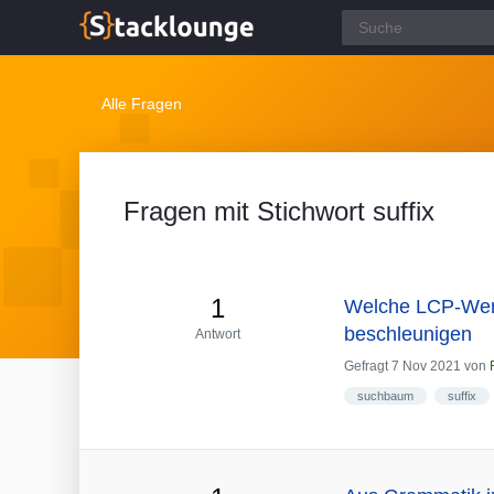
Alle Fragen
Fragen mit Stichwort suffix
1
Welche LCP-Werte
beschleunigen
Antwort
Gefragt
7 Nov 2021
von
suchbaum
suffix