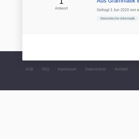
1
Aus Grammatik in
Antwort
Gefragt
3 Jun 2020
von
theoretische-informatik
AGB
FAQ
Impressum
Datenschutz
Kontakt