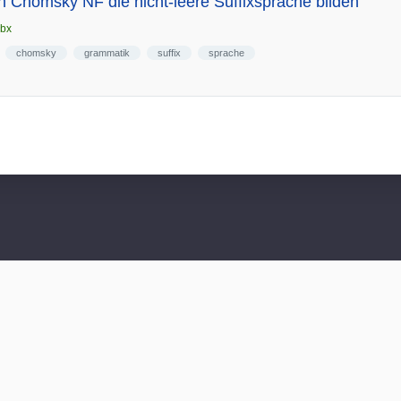
 Chomsky NF die nicht-leere Suffixsprache bilden
xbx
chomsky
grammatik
suffix
sprache