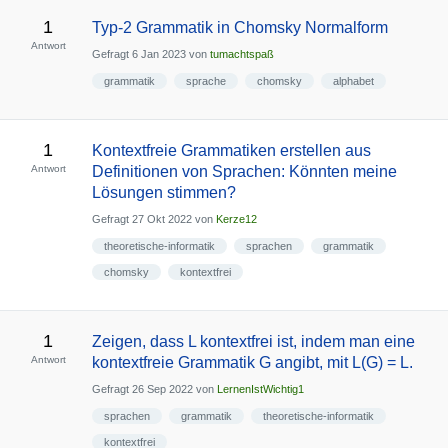
1
Typ-2 Grammatik in Chomsky Normalform
Antwort
Gefragt
6 Jan 2023
von
tumachtspaß
grammatik
sprache
chomsky
alphabet
1
Kontextfreie Grammatiken erstellen aus
Antwort
Definitionen von Sprachen: Könnten meine
Lösungen stimmen?
Gefragt
27 Okt 2022
von
Kerze12
theoretische-informatik
sprachen
grammatik
chomsky
kontextfrei
1
Zeigen, dass L kontextfrei ist, indem man eine
Antwort
kontextfreie Grammatik G angibt, mit L(G) = L.
Gefragt
26 Sep 2022
von
LernenIstWichtig1
sprachen
grammatik
theoretische-informatik
kontextfrei