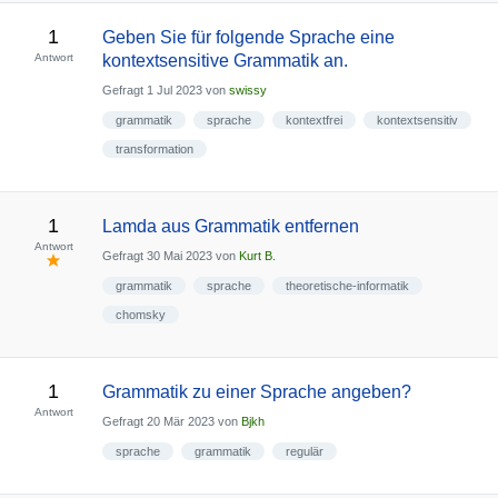
1
Geben Sie für folgende Sprache eine
Antwort
kontextsensitive Grammatik an.
Gefragt
1 Jul 2023
von
swissy
grammatik
sprache
kontextfrei
kontextsensitiv
transformation
1
Lamda aus Grammatik entfernen
Antwort
Gefragt
30 Mai 2023
von
Kurt B.
grammatik
sprache
theoretische-informatik
chomsky
1
Grammatik zu einer Sprache angeben?
Antwort
Gefragt
20 Mär 2023
von
Bjkh
sprache
grammatik
regulär