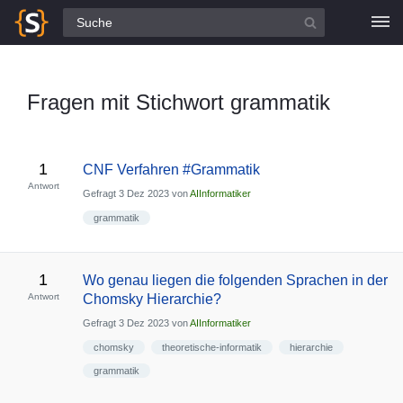
Alle Fragen
Fragen mit Stichwort grammatik
1
CNF Verfahren #Grammatik
Antwort
Gefragt
3 Dez 2023
von
AIInformatiker
grammatik
1
Wo genau liegen die folgenden Sprachen in der
Antwort
Chomsky Hierarchie?
Gefragt
3 Dez 2023
von
AIInformatiker
chomsky
theoretische-informatik
hierarchie
grammatik