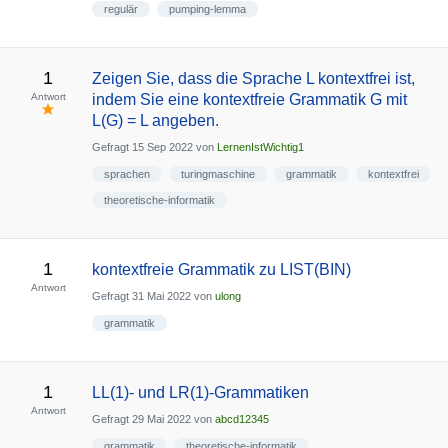
regulär
pumping-lemma
1
Zeigen Sie, dass die Sprache L kontextfrei ist,
Antwort
indem Sie eine kontextfreie Grammatik G mit
L(G) = L angeben.
Gefragt
15 Sep 2022
von
LernenIstWichtig1
sprachen
turingmaschine
grammatik
kontextfrei
theoretische-informatik
1
kontextfreie Grammatik zu LIST(BIN)
Antwort
Gefragt
31 Mai 2022
von
ulong
grammatik
1
LL(1)- und LR(1)-Grammatiken
Antwort
Gefragt
29 Mai 2022
von
abcd12345
grammatik
theoretische-informatik