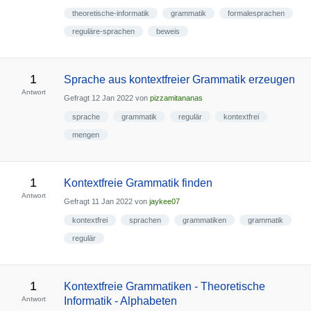
theoretische-informatik
grammatik
formalesprachen
reguläre-sprachen
beweis
1
Sprache aus kontextfreier Grammatik erzeugen
Antwort
Gefragt
12 Jan 2022
von
pizzamitananas
sprache
grammatik
regulär
kontextfrei
mengen
1
Kontextfreie Grammatik finden
Antwort
Gefragt
11 Jan 2022
von
jaykee07
kontextfrei
sprachen
grammatiken
grammatik
regulär
1
Kontextfreie Grammatiken - Theoretische
Antwort
Informatik - Alphabeten