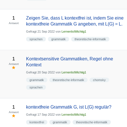
1
Zeigen Sie, dass L kontextfrei ist, indem Sie eine
Antwort
kontextfreie Grammatik G angeben, mit L(G) = L.
Gefragt
21 Sep 2022
von
LernenIstWichtig1
sprachen
grammatik
theoretische-informatik
1
Kontextsensitive Grammatiken, Regel ohne
Antwort
Kontext
Gefragt
20 Sep 2022
von
LernenIstWichtig1
grammatik
theoretische-informatik
chomsky
sprachen
1
kontextfreie Grammatik G, ist L(G) regulär?
Antwort
Gefragt
17 Sep 2022
von
LernenIstWichtig1
kontextfrei
grammatik
theoretische-informatik