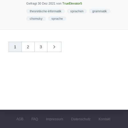
Gefragt
30 Dez 2021
von
TrueElevator5
theoretische-informatik
sprachen
grammatik
chomsky
sprache
1
2
3
nächste
»
AGB
FAQ
Impressum
Datenschutz
Kontakt