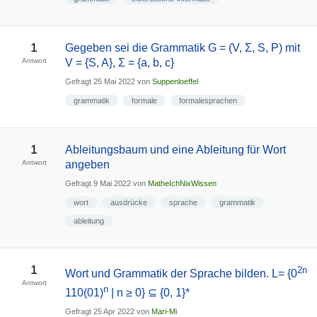
1
Gegeben sei die Grammatik G = (V, Σ, S, P) mit
Antwort
V = {S, A}, Σ = {a, b, c}
Gefragt
25 Mai 2022
von
Suppenloeffel
grammatik
formale
formalesprachen
1
Ableitungsbaum und eine Ableitung für Wort
Antwort
angeben
Gefragt
9 Mai 2022
von
MatheIchNixWissen
wort
ausdrücke
sprache
grammatik
ableitung
1
2n
Wort und Grammatik der Sprache bilden. L= {0
Antwort
n
110(01)
| n ≥ 0} ⊆ {0, 1}*
Gefragt
25 Apr 2022
von
Mari-Mi