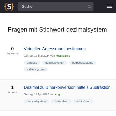
Alle Fragen
Fragen mit Stichwort dezimalsystem
0
Virtuellen Adressraum bestimmen.
Antworten
Gefragt
17 Mai 2024
von
MioMioZero
adresse
dezimalsystem
betriebssysteme
zahlensystem
1
Dezimal zu Binärkonversion mittels Subtraktion
Antwort
Gefragt
11 Apr 2022
von
vbgrc
dezimalsystem
binärzahlen
subtraktion