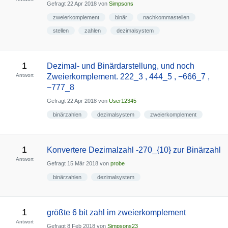
Gefragt
22 Apr 2018
von
Simpsons
zweierkomplement
binär
nachkommastellen
stellen
zahlen
dezimalsystem
1
Dezimal- und Binärdarstellung, und noch
Antwort
Zweierkomplement. 222_3 , 444_5 , −666_7 ,
−777_8
Gefragt
22 Apr 2018
von
User12345
binärzahlen
dezimalsystem
zweierkomplement
1
Konvertere Dezimalzahl -270_{10} zur Binärzahl
Antwort
Gefragt
15 Mär 2018
von
probe
binärzahlen
dezimalsystem
1
größte 6 bit zahl im zweierkomplement
Antwort
Gefragt
8 Feb 2018
von
Simpsons23