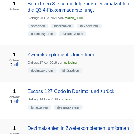
1
Berechnen Sie für die folgenden Dezimalzahlen
Antwort
die Q3.4-Fixkommadarstellung.
Gefragt
20 Okt 2021
von
Marko_5000
sprachen
binärzahlen
hexadezimal
dezimalsystem
zahlensystem
1
Zweierkomplement, Umrechnen
Antwort
Gefragt
17 Apr 2019
von
eclipsing
2
dezimalsystem
binärzahlen
1
Excess-127-Code in Dezimal und zurück
Antwort
Gefragt
14 Nov 2018
von
Fibou
1
binärzahlen
dezimalsystem
1
Dezimalzahlen in Zweierkomplement umformen
Antwort