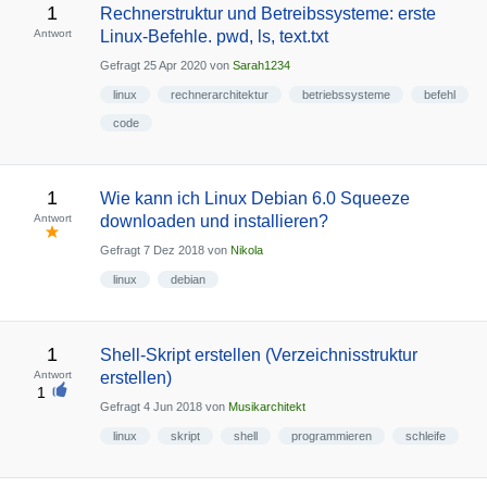
1
Rechnerstruktur und Betreibssysteme: erste
Antwort
Linux-Befehle. pwd, ls, text.txt
Gefragt
25 Apr 2020
von
Sarah1234
linux
rechnerarchitektur
betriebssysteme
befehl
code
1
Wie kann ich Linux Debian 6.0 Squeeze
Antwort
downloaden und installieren?
Gefragt
7 Dez 2018
von
Nikola
linux
debian
1
Shell-Skript erstellen (Verzeichnisstruktur
Antwort
erstellen)
1
Gefragt
4 Jun 2018
von
Musikarchitekt
linux
skript
shell
programmieren
schleife