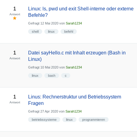
1
Linux: ls, pwd und exit Shell-interne oder externe
Antwort
Befehle?
Gefragt
12 Mai 2020
von
Sarah1234
shell
linux
befehl
1
Datei sayHello.c mit Inhalt erzeugen (Bash in
Antwort
Linux)
Gefragt
10 Mai 2020
von
Sarah1234
linux
bash
c
1
Linus: Rechnerstruktur und Betriebssystem
Antwort
Fragen
Gefragt
27 Apr 2020
von
Sarah1234
betriebssysteme
linux
programmieren