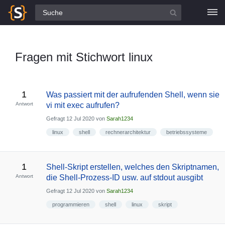
Alle Fragen
Fragen mit Stichwort linux
1
Was passiert mit der aufrufenden Shell, wenn sie
Antwort
vi mit exec aufrufen?
Gefragt
12 Jul 2020
von
Sarah1234
linux
shell
rechnerarchitektur
betriebssysteme
1
Shell-Skript erstellen, welches den Skriptnamen,
Antwort
die Shell-Prozess-ID usw. auf stdout ausgibt
Gefragt
12 Jul 2020
von
Sarah1234
programmieren
shell
linux
skript