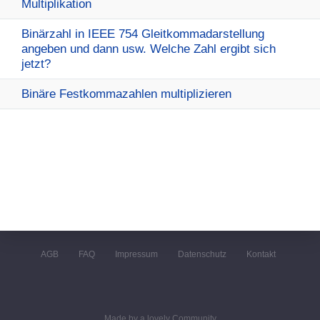
Multiplikation
Binärzahl in IEEE 754 Gleitkommadarstellung
angeben und dann usw. Welche Zahl ergibt sich
jetzt?
Binäre Festkommazahlen multiplizieren
AGB
FAQ
Impressum
Datenschutz
Kontakt
Made by a lovely Community