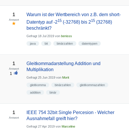
1
Warum ist der Wertbereich von z.B. dem short-
Antwort
15
15
Datentyp auf -2
(-32768) bis 2
(32768)
beschränkt?
Gefragt
18 Jul 2019
von
benisss
java
bit
binärzahlen
datentypen
1
Gleitkommadarstellung Addition und
Antwort
Multiplikation
1
Gefragt
25 Jun 2019
von
Morit
gleitkomma
binärzahlen
gleitkommazahlen
addition
binär
1
IEEE 754 32bit Single Percesion - Welcher
Antwort
Ausnahmefall greift hier?
Gefragt
27 Apr 2019
von
Marceline