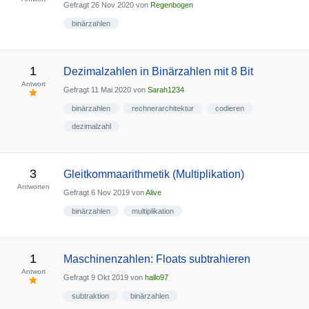
Gefragt
26 Nov 2020
von
Regenbogen
binärzahlen
1
Dezimalzahlen in Binärzahlen mit 8 Bit
Antwort
Gefragt
11 Mai 2020
von
Sarah1234
binärzahlen
rechnerarchitektur
codieren
dezimalzahl
3
Gleitkommaarithmetik (Multiplikation)
Antworten
Gefragt
6 Nov 2019
von
Alive
binärzahlen
multiplikation
1
Maschinenzahlen: Floats subtrahieren
Antwort
Gefragt
9 Okt 2019
von
hallo97
subtraktion
binärzahlen