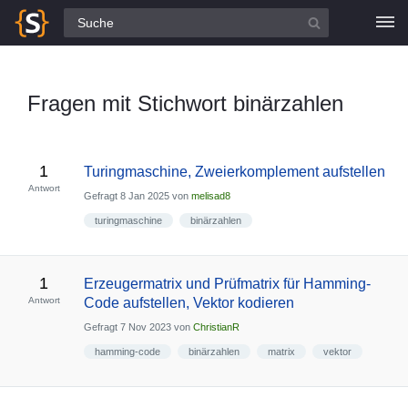
Alle Fragen
Fragen mit Stichwort binärzahlen
1
Turingmaschine, Zweierkomplement aufstellen
Antwort
Gefragt
8 Jan 2025
von
melisad8
turingmaschine
binärzahlen
1
Erzeugermatrix und Prüfmatrix für Hamming-
Antwort
Code aufstellen, Vektor kodieren
Gefragt
7 Nov 2023
von
ChristianR
hamming-code
binärzahlen
matrix
vektor