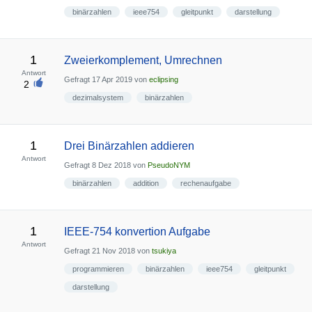
binärzahlen
ieee754
gleitpunkt
darstellung
1
Zweierkomplement, Umrechnen
Antwort
Gefragt
17 Apr 2019
von
eclipsing
2
dezimalsystem
binärzahlen
1
Drei Binärzahlen addieren
Antwort
Gefragt
8 Dez 2018
von
PseudoNYM
binärzahlen
addition
rechenaufgabe
1
IEEE-754 konvertion Aufgabe
Antwort
Gefragt
21 Nov 2018
von
tsukiya
programmieren
binärzahlen
ieee754
gleitpunkt
darstellung