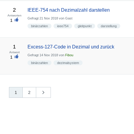
2
IEEE-754 nach Dezimalzahl darstellen
Antworten
Gefragt
21 Nov 2018
von
Gast
1
binärzahlen
ieee754
gleitpunkt
darstellung
1
Excess-127-Code in Dezimal und zurück
Antwort
Gefragt
14 Nov 2018
von
Fibou
1
binärzahlen
dezimalsystem
1
2
nächste
»