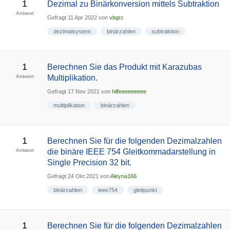
1
Dezimal zu Binärkonversion mittels Subtraktion
Antwort
Gefragt
11 Apr 2022
von
vbgrc
dezimalsystem
binärzahlen
subtraktion
1
Berechnen Sie das Produkt mit Karazubas
Antwort
Multiplikation.
Gefragt
17 Nov 2021
von
hilfeeeeeeeee
multiplikation
binärzahlen
1
Berechnen Sie für die folgenden Dezimalzahlen
Antwort
die binäre IEEE 754 Gleitkommadarstellung in
Single Precision 32 bit.
Gefragt
24 Okt 2021
von
Aleyna166
binärzahlen
ieee754
gleitpunkt
1
Berechnen Sie für die folgenden Dezimalzahlen