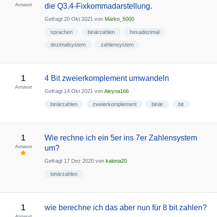
Antwort
die Q3.4-Fixkommadarstellung.
Gefragt
20 Okt 2021
von
Marko_5000
sprachen
binärzahlen
hexadezimal
dezimalsystem
zahlensystem
1
4 Bit zweierkomplement umwandeln
Antwort
Gefragt
14 Okt 2021
von
Aleyna166
binärzahlen
zweierkomplement
binär
bit
1
Wie rechne ich ein 5er ins 7er Zahlensystem
Antwort
um?
Gefragt
17 Dez 2020
von
kalona20
binärzahlen
1
wie berechne ich das aber nun für 8 bit zahlen?
Antwort