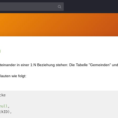
n
iteinander in einer 1:N Beziehung stehen: Die Tabelle "Gemeinden" und
auten wie folgt:
cke
null
,
ckID),