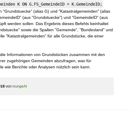
meinden K ON G.FS_GemeindeID = K.GemeindeID;
 "Grundstuecke" (alias G) und "Katastralgemeinden" (alias
GemeindeID" (aus "Grundstuecke") und "GemeindeID" (aus
pft werden sollen. Das Ergebnis dieses Befehls beinhaltet
rundstuecke" sowie die Spalten "Gemeinde", "Bundesland" und
lle "Katastralgemeinden" für alle Grundstücke, die einer
, die Informationen von Grundstücken zusammen mit den
ihrer zugehörigen Gemeinden abzufragen, was für
 wie Berichte oder Analysen nützlich sein kann.
018
von
loungeAI