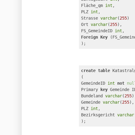
Fläche_qm 
int
,
PLZ 
int
,
Strasse 
varchar
(
255
)
Ort 
varchar
(
255
),
FS_GemeindeID 
int
,
Foreign
Key
 (FS_Gemein
);
create
table
 Katastral
(
GemeindeID 
int
not
nul
Primary 
key
 Gemeinde I
Bundeland 
varchar
(
255
)
Gemeinde 
varchar
(
255
),
PLZ 
int
,
Bezirksgericht 
varchar
);