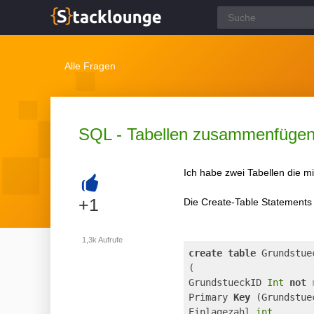
Alle Fragen
SQL - Tabellen zusammenfüge
Ich habe zwei Tabellen die m
+
+1
Die Create-Table Statements l
1,3k
Aufrufe
create
table
 Grundstue
(
GrundstueckID 
Int
not
Primary 
Key
 (Grundstue
Einlagezahl 
int
,