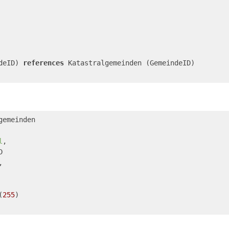
deID) 
references
 Katastralgemeinden (GemeindeID)
gemeinden
l
,
D
,
(
255
)