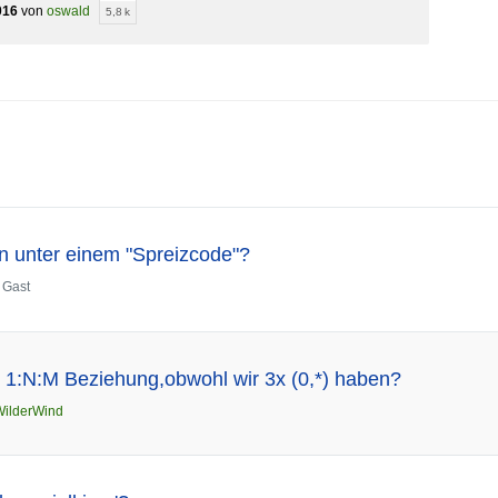
016
von
oswald
5,8 k
n unter einem "Spreizcode"?
n
Gast
e 1:N:M Beziehung,obwohl wir 3x (0,*) haben?
WilderWind