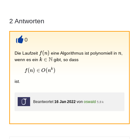
2
Antworten
0
+
f(n)
(
)
n
Die Laufzeit
eine Algorithmus ist polynomiell in
,
f
n
n
N
k\in
∈
wenn es ein
gibt, so dass
k
\mathbb{N}
k
f(n)\in
(
)
∈
(
)
f
n
O
n
O(n^k)
ist.
Beantwortet
16 Jan 2022
von
oswald
5,8 k