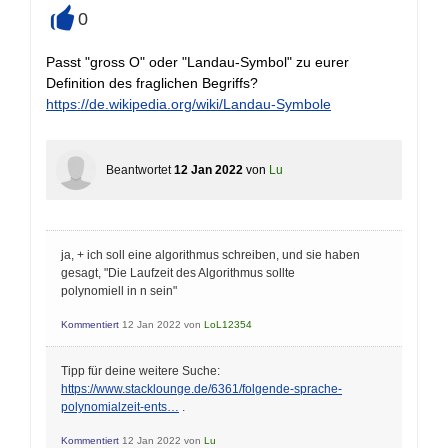
0
+
Passt "gross O" oder "Landau-Symbol" zu eurer
Definition des fraglichen Begriffs?
https://de.wikipedia.org/wiki/Landau-Symbole
Beantwortet
12 Jan 2022
von
Lu
ja, + ich soll eine algorithmus schreiben, und sie haben
gesagt, "Die Laufzeit des Algorithmus sollte
polynomiell in n sein"
Kommentiert
12 Jan 2022
von
LoL12354
Tipp für deine weitere Suche:
https://www.stacklounge.de/6361/folgende-sprache-
polynomialzeit-ents…
.
Kommentiert
12 Jan 2022
von
Lu