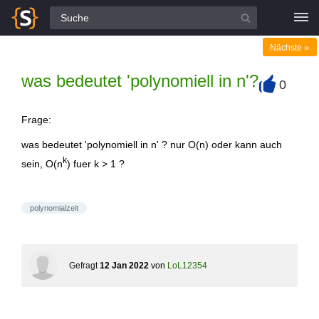
Alle Fragen
»
Nächste
was bedeutet 'polynomiell in n'?
0
+
Frage:
was bedeutet 'polynomiell in n' ? nur O(n) oder kann auch
k
sein, O(n
) fuer k > 1 ?
polynomialzeit
Gefragt
12 Jan 2022
von
LoL12354