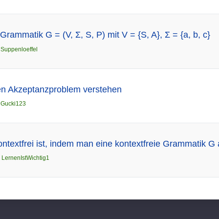
rammatik G = (V, Σ, S, P) mit V = {S, A}, Σ = {a, b, c}
n
Suppenloeffel
n Akzeptanzproblem verstehen
n
Gucki123
ntextfrei ist, indem man eine kontextfreie Grammatik G a
n
LernenIstWichtig1