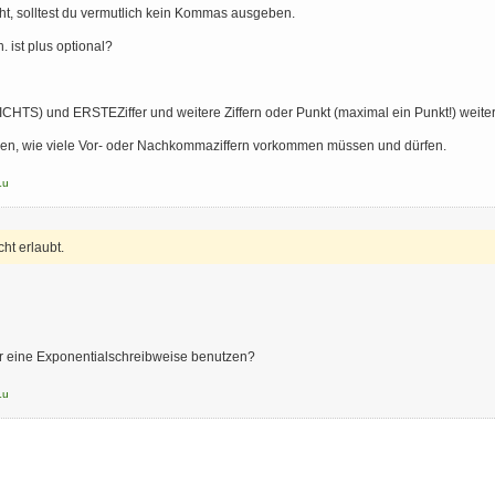
t, solltest du vermutlich kein Kommas ausgeben.
h. ist plus optional?
TS) und ERSTEZiffer und weitere Ziffern oder Punkt (maximal ein Punkt!) weitere
n, wie viele Vor- oder Nachkommaziffern vorkommen müssen und dürfen.
Lu
ht erlaubt.
er eine Exponentialschreibweise benutzen?
Lu