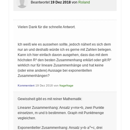
Beantwortet
19 Dez 2018
von
Roland
Vielen Dank für die schnelle Antwort.
Ich weiß wie es aussehen sollte, jedoch nähert es sich dem
nur an und deshalb würde ich es gerne mit Zahlen belegen.
Kann ich hier einfach davon ausgehen, dass das mit dem
höchsten R² den besten Zusammenhang erklärt oder gilt R²
wirklich nur für lineare Zusammenhänge und hat keine
(oder eine andere) Aussage bei exponentiellen
Zusammenhängen?
Kommentiert
19 Dez 2018
von
fragefrage
Gewissheit gibt es mit reiner Mathematik:
Linearer Zusammenhang: Ansatz y=mx+b, zwei Punkte
einsetzen, m und b bestimmen. Graph mit Punktmenge
vegleichen.
x
Exponentieller Zusammenhang: Ansatz y=b·a
+c, drei