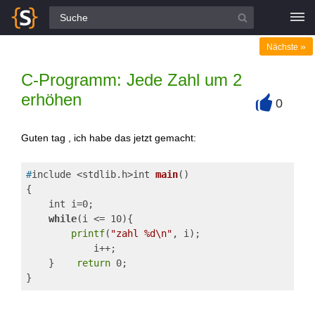
Alle Fragen
»
Nächste
C-Programm: Jede Zahl um 2
erhöhen
0
+
Guten tag , ich habe das jetzt gemacht:
#
include <stdlib.h>int 
main
()
{
    int i=0;
while
(i <= 10){
printf
(
"zahl %d\n"
, i);
            i++;
    }    
return
 0;
}