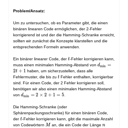
Problem/Ansatz:
Um zu untersuchen, ob es Parameter gibt, die einen
binären linearen Code ermöglichen, der 2-Fehler
korrigierend ist und der die Hamming-Schranke erreicht,
sollten wir zunächst die Konzepte klarstellen und die
entsprechenden Formeln anwenden.
t
Ein binärer linearer Code, der
-Fehler korrigieren kann,
t
d_{\text{min
=
muss einen minimalen Hamming-Abstand von
d
min
= 2t + 1
2
+
1
haben, um sicherzustellen, dass alle
t
t
Fehlermuster, die bis zu
Fehler enthalten, korrigierbar
t
sind. Für einen Code, der 2 Fehler korrigieren soll,
benötigen wir also einen minimalen Hamming-Abstand
d_{\text{min}}
=
2
×
2
+
1
=
5
von
.
d
min
= 2 \times 2 +
1 = 5
Die Hamming-Schranke (oder
Sphärenpackungsschranke) für einen binären Code,
t
der
-Fehler korrigieren kann, gibt die maximale Anzahl
t
M
n
von Codewörtern
an, die ein Code der Länge
M
n