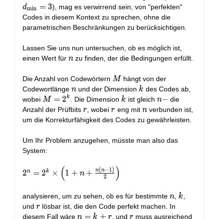
\frac{n(n-
= 3
=
3
), mag es verwirrend sein, von "perfekten"
d
1)}
min
Codes in diesem Kontext zu sprechen, ohne die
{2}\right)
parametrischen Beschränkungen zu berücksichtigen.
Lassen Sie uns nun untersuchen, ob es möglich ist,
n
einen Wert für
zu finden, der die Bedingungen erfüllt.
n
M
Die Anzahl von Codewörtern
hängt von der
M
n
k
Codewortlänge
und der Dimension
des Codes ab,
n
k
k
M
=
2
k
n
−
wobei
. Die Dimension
ist gleich
die
M
k
n
=
-
r
r
n
Anzahl der Prüfbits
, wobei
eng mit
verbunden ist,
r
r
n
2^k
um die Korrekturfähigkeit des Codes zu gewährleisten.
Um Ihr Problem anzugehen, müsste man also das
System:
(
)
2^n = 2^k
(
−
1
)
n
n
n
k
2
=
2
×
1
+
+
n
2
\times
\left(1 + n
n
k
analysieren, um zu sehen, ob es für bestimmte
,
,
n
k
+
r
und
lösbar ist, die den Code perfekt machen. In
r
\frac{n(n-
n=k+r
=
+
r
diesem Fall wäre
, und
muss ausreichend
n
k
r
r