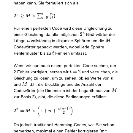
haben kann. Sie formuliert sich als:
t
n
2^n \geq M
n
2
≥
×
∑
(
)
M
=
0
i
i
\times
\sum_{i=0}^{t}
Für einen perfekten Code wird diese Ungleichung zu
\binom{n}{i}
n
2^n
2
einer Gleichung, da alle möglichen
Binärwörter der
n
M
Länge
vollständig in disjunkte Sphären um die
n
M
Codewörter gepackt werden, wobei jede Sphäre
t
Fehlermuster bis zu
Fehlern umfasst.
t
Wenn wir nun nach einem perfekten Code suchen, der
t=2
=
2
2 Fehler korrigiert, setzen wir
und versuchen, die
t
n
Gleichung zu lösen, um zu sehen, ob es Werte von
n
M
und
, d.h. die Blocklänge und die Anzahl der
M
M
Codewörter (die Dimension ist der Logarithmus von
M
zur Basis 2), gibt, die diese Bedingungen erfüllen:
(
)
2^n = M
(
−
1
)
n
n
n
2
=
×
1
+
+
M
n
2
\times
\left(1 + n
Da jedoch traditionell Hamming-Codes, wie Sie schon
+
d_{\text{m
bemerkten, maximal einen Fehler korrigieren (mit