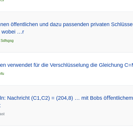
n
cs
nen öffentlichen und dazu passenden privaten Schlüssel
, wobei …r
n
Sdfsgsg
en verwendet für die Verschlüsselung die Gleichung C
hfu
n: Nachricht (C1,C2) = (204,8) … mit Bobs öﬀentlichem
t
ast