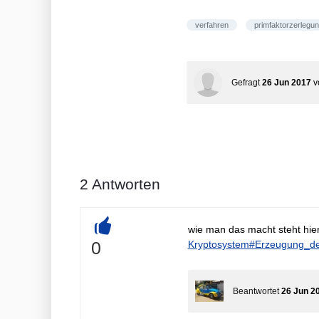
verfahren
primfaktorzerlegu
Gefragt
26 Jun 2017
v
2
Antworten
wie man das macht steht hie
+
0
Kryptosystem#Erzeugung_d
Beantwortet
26 Jun 2