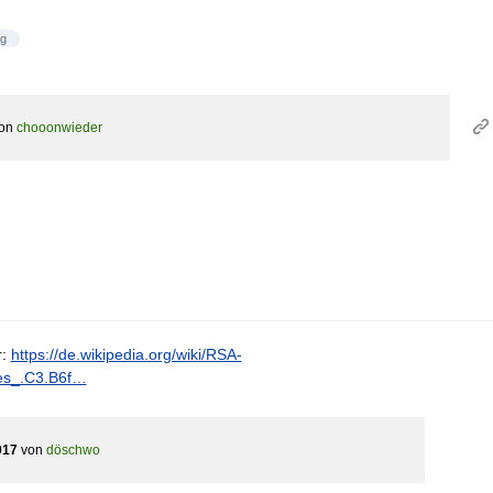
ng
on
chooonwieder
r:
https://de.wikipedia.org/wiki/RSA-
es_.C3.B6f…
017
von
döschwo