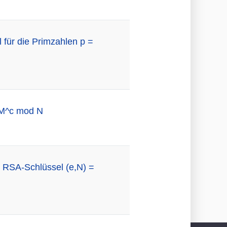
 für die Primzahlen p =
=M^c mod N
 RSA-Schlüssel (e,N) =