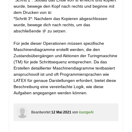
w
*Schritt 2*: Sobald das Ende von
erreicht und kopiert
w
wurde, bewege den Kopf nach rechts und beginne mit
w
dem Drucken von
.
w
*Schritt 3*: Nachdem das Kopieren abgeschlossen
wurde, bewege dich nach rechts, um das
\#
#
abschließende
zu setzen.
Für jede dieser Operationen müssen spezifische
Maschinendiagramme erstellt werden, die den
Zustandsübergängen und Aktionen der Turingmaschine
(TM) für jede Schrittsequenz entsprechen. Da das
Erstellen detaillierter Maschinendiagramme textbasiert
anspruchsvoll ist und oft Programmiersprachen wie
LATEX für genaue Darstellungen erfordert, bietet diese
Beschreibung eine vereinfachte Logik, wie diese
Aufgaben angegangen werden können.
Beantwortet
12 Mai 2021
von
loungeAI