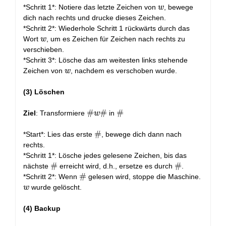
w
*Schritt 1*: Notiere das letzte Zeichen von
, bewege
w
dich nach rechts und drucke dieses Zeichen.
*Schritt 2*: Wiederhole Schritt 1 rückwärts durch das
w
Wort
, um es Zeichen für Zeichen nach rechts zu
w
verschieben.
*Schritt 3*: Lösche das am weitesten links stehende
w
Zeichen von
, nachdem es verschoben wurde.
w
(3) Löschen
\#w\#
#
#
\#
#
Ziel
: Transformiere
in
w
\#
#
*Start*: Lies das erste
, bewege dich dann nach
rechts.
*Schritt 1*: Lösche jedes gelesene Zeichen, bis das
\#
#
\#
#
nächste
erreicht wird, d.h., ersetze es durch
.
\#
#
w
*Schritt 2*: Wenn
gelesen wird, stoppe die Maschine.
wurde gelöscht.
w
(4) Backup