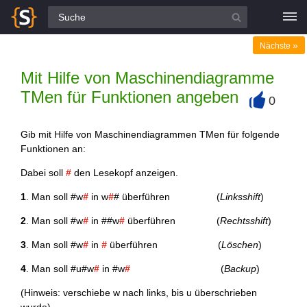
Alle Fragen
»
Nächste
Mit Hilfe von Maschinendiagramme
TMen für Funktionen angeben
0
+
Gib mit Hilfe von Maschinendiagrammen TMen für folgende
Funktionen an:
Dabei soll
#
den Lesekopf anzeigen.
1
. Man soll #w
#
in w
#
# überführen (
Linksshift
)
2
. Man soll #w
#
in ##w
#
überführen (
Rechtsshift
)
3
. Man soll #w
#
in
#
überführen (
Löschen
)
4
. Man soll #u#w
#
in #w
#
(
Backup
)
(Hinweis: verschiebe w nach links, bis u überschrieben