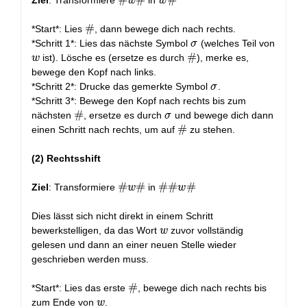
\#w\#
#
#
w\#
#
Ziel
: Transformiere
in
w
w
\#
#
*Start*: Lies
, dann bewege dich nach rechts.
\sigma
*Schritt 1*: Lies das nächste Symbol
(welches Teil von
σ
w
\#
#
ist). Lösche es (ersetze es durch
), merke es,
w
bewege den Kopf nach links.
\sigma
*Schritt 2*: Drucke das gemerkte Symbol
.
σ
*Schritt 3*: Bewege den Kopf nach rechts bis zum
\#
#
\sigma
nächsten
, ersetze es durch
und bewege dich dann
σ
\#
#
einen Schritt nach rechts, um auf
zu stehen.
(2) Rechtsshift
\#w\#
#
#
\#\#w\#
#
#
#
Ziel
: Transformiere
in
w
w
Dies lässt sich nicht direkt in einem Schritt
w
bewerkstelligen, da das Wort
zuvor vollständig
w
gelesen und dann an einer neuen Stelle wieder
geschrieben werden muss.
\#
#
*Start*: Lies das erste
, bewege dich nach rechts bis
w
zum Ende von
.
w