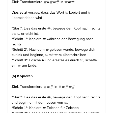
\#u\#w\#
#
#
#
\#w\#
#
#
Ziel
: Transformiere
in
u
w
w
w
u
Dies setzt voraus, dass das Wort
kopiert und
w
u
überschrieben wird.
\#
#
*Start*: Lies das erste
, bewege den Kopf nach rechts
w
bis
erreicht ist.
w
w
*Schritt 1*: Kopiere
während der Bewegung nach
w
rechts.
w
*Schritt 2*: Nachdem
gelesen wurde, bewege dich
w
u
w
zurück und beginne,
mit
zu überschreiben.
u
w
u
w
*Schritt 3*: Lösche
und ersetze es durch
, schaffe
u
w
\#
#
ein
am Ende.
(5) Kopieren
\#w\#
#
#
\#w\#w\#
#
#
#
Ziel
: Transformiere
in
w
w
w
\#
#
*Start*: Lies das erste
, bewege den Kopf nach rechts
w
und beginne mit dem Lesen von
.
w
w
*Schritt 1*: Kopiere
Zeichen für Zeichen.
w