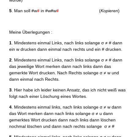
wurde)
5
. Man soll #w
#
in #w#w
#
(
Kopieren
)
Meine Überlegungen :
1
. Mindestens einmal Links, nach links solange σ ≠ # dann
ein w drucken dann einmal nach rechts und ein # drucken.
2
. Mindestens einmal Links, nach links solange σ ≠ # dann
das jeweilige Wort merken dann nach links dann das
gemerkte Wort drucken. Nach Rechts solange σ ≠ w und
dann einmal nach Rechts.
3
. Hier habe ich leider keinen Ansatz, das ich nicht weiß was
folgt nach einer Löschung eines Wortes.
4
. Mindestens einmal links, nach links solange σ ≠ w dann
das Wort merken dann nach links solange σ ≠ u dann
gemerktes Wort drucken dann nach links dann löschen
nochmal löschen und dann nach rechts solange σ ≠ #