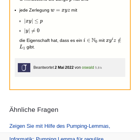
w
=
jede Zerlegung
mit
w
x
y
z
=
|xy|
∣
∣
≤
x
y
p
xyz
\leq
|y|
∣
∣

=
0
y
p
\neq
N
i
i\in
∈
xy^iz\notin
∈
/
die Eigenschaft hat, dass es ein
mit
i
x
y
z
0
0
\mathbb{N}_0
L_1
gibt.
L
1
Beantwortet
2 Mai 2022
von
oswald
5,8 k
Ähnliche Fragen
Zeigen Sie mit Hilfe des Pumping-Lemmas,
Informatik: Pumping Lemma für reguläre