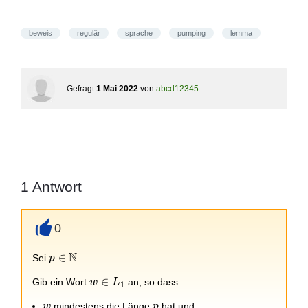
beweis
regulär
sprache
pumping
lemma
Gefragt
1 Mai 2022
von
abcd12345
1
Antwort
0
+
N
p\in
∈
Sei
.
p
\mathbb{N}
w\in
∈
Gib ein Wort
an, so dass
w
L
1
L_1
w
p
mindestens die Länge
hat und
w
p