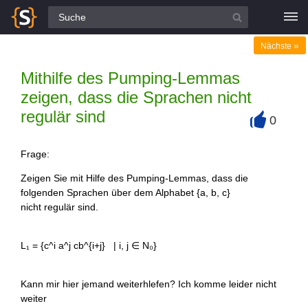
Alle Fragen
»
Nächste
Mithilfe des Pumping-Lemmas
zeigen, dass die Sprachen nicht
regulär sind
0
+
Frage:
Zeigen Sie mit Hilfe des Pumping-Lemmas, dass die
folgenden Sprachen über dem Alphabet {a, b, c}
nicht regulär sind.
L₁ = {c^i a^j cb^{i+j} | i, j ∈ N₀}
Kann mir hier jemand weiterhlefen? Ich komme leider nicht
weiter