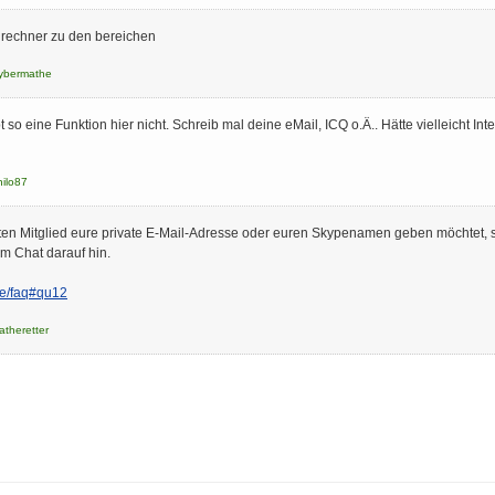
n rechner zu den bereichen
ybermathe
t so eine Funktion hier nicht. Schreib mal deine eMail, ICQ o.Ä.. Hätte vielleicht I
hilo87
en Mitglied eure private E-Mail-Adresse oder euren Skypenamen geben möchtet, so
 im Chat darauf hin.
de/faq#qu12
atheretter