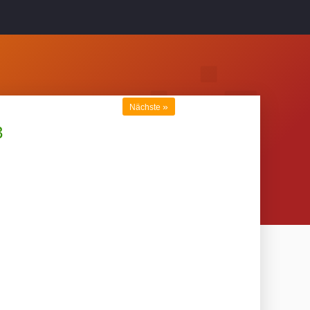
»
Nächste
3