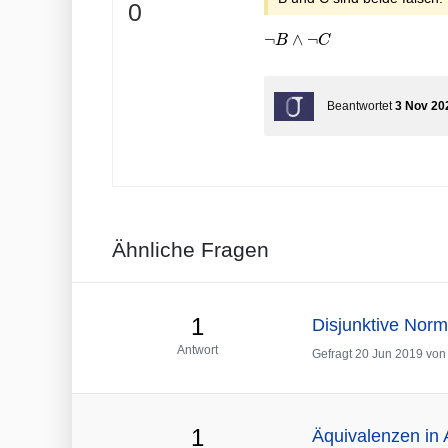
+
0
\neg B
¬
∧
¬
B
C
\wedge
\neg C
Beantwortet
3 Nov 20
Ähnliche Fragen
1
Disjunktive Nor
Antwort
Gefragt
20 Jun 2019
vo
1
Äquivalenzen in