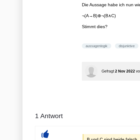
Die Aussage habe ich nun wie 
¬(A→B)⊕¬(B∧C)
Stimmt dies?
aussagenlogik
disjunktive
Gefragt
2 Nov 2022
v
1
Antwort
B und C sind beide falsch.