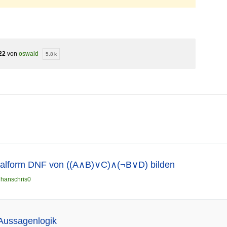
22
von
oswald
5,8 k
malform DNF von ((A∧B)∨C)∧(¬B∨D) bilden
n
hanschris0
 Aussagenlogik