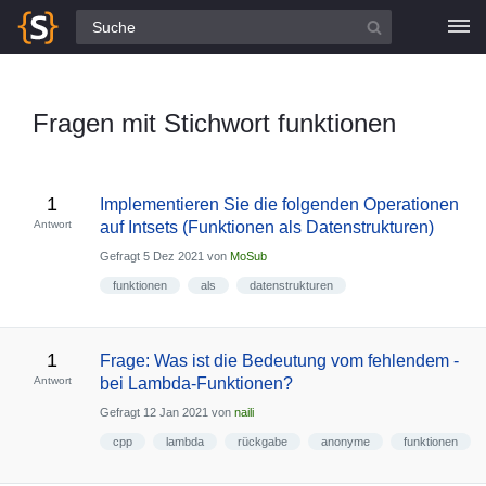
Alle Fragen
Fragen mit Stichwort funktionen
1
Implementieren Sie die folgenden Operationen
Antwort
auf Intsets (Funktionen als Datenstrukturen)
Gefragt
5 Dez 2021
von
MoSub
funktionen
als
datenstrukturen
1
Frage: Was ist die Bedeutung vom fehlendem -
Antwort
bei Lambda-Funktionen?
Gefragt
12 Jan 2021
von
naili
cpp
lambda
rückgabe
anonyme
funktionen