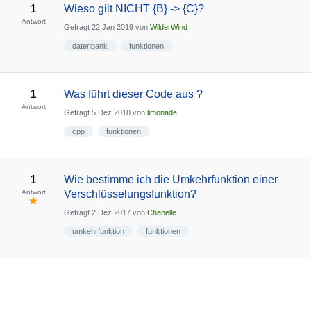
1
Wieso gilt NICHT {B} -> {C}?
Antwort
Gefragt
22 Jan 2019
von
WilderWind
datenbank
funktionen
1
Was führt dieser Code aus ?
Antwort
Gefragt
5 Dez 2018
von
limonade
cpp
funktionen
1
Wie bestimme ich die Umkehrfunktion einer
Antwort
Verschlüsselungsfunktion?
Gefragt
2 Dez 2017
von
Chanelle
umkehrfunktion
funktionen