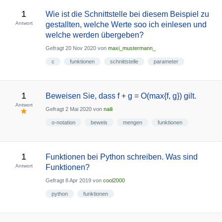
1
Wie ist die Schnittstelle bei diesem Beispiel zu
Antwort
gestallten, welche Werte soo ich einlesen und
welche werden übergeben?
Gefragt
20 Nov 2020
von
maxi_mustermann_
c
funktionen
schnittstelle
parameter
1
Beweisen Sie, dass f + g = O(max{f, g}) gilt.
Antwort
Gefragt
2 Mai 2020
von
naili
o-notation
beweis
mengen
funktionen
1
Funktionen bei Python schreiben. Was sind
Antwort
Funktionen?
Gefragt
8 Apr 2019
von
cool2000
python
funktionen