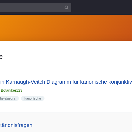
e
 ein Karnaugh-Veitch Diagramm für kanonische konjunkt
n
Botaniker123
he-algebra
kanonische
ständnisfragen