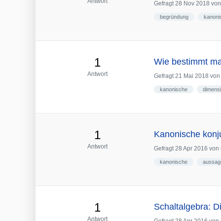
Antwort
Gefragt
28 Nov 2018
vo
begründung
kanoni
1
Wie bestimmt ma
Antwort
Gefragt
21 Mai 2018
vo
kanonische
dimens
1
Kanonische konju
Antwort
Gefragt
28 Apr 2016
von
kanonische
aussag
1
Schaltalgebra: D
Antwort