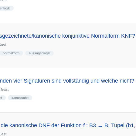
Gast
enlogik
ausgezeichnete/kanonische konjunktive Normalform KNF?
Gast
normalform
aussagenlogik
nden vier Signaturen sind vollständig und welche nicht?
n
Gast
nf
kanonische
 die kanonische DNF der Funktion f : B3 → B, Tupel (b1,
Gast