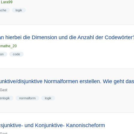
n
Lara99
sche
logik
n hierbei die Dimension und die Anzahl der Codewörter
n
mathe_20
ion
code
nktive/disjunktive Normalformen erstellen. Wie geht da
Gast
enlogik
normalform
logik
isjunktive- und Konjunktive- Kanonischeform