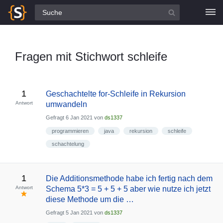
Alle Fragen
Fragen mit Stichwort schleife
1
Geschachtelte for-Schleife in Rekursion
Antwort
umwandeln
Gefragt
6 Jan 2021
von
ds1337
programmieren
java
rekursion
schleife
schachtelung
1
Die Additionsmethode habe ich fertig nach dem
Antwort
Schema 5*3 = 5 + 5 + 5 aber wie nutze ich jetzt
diese Methode um die …
Gefragt
5 Jan 2021
von
ds1337