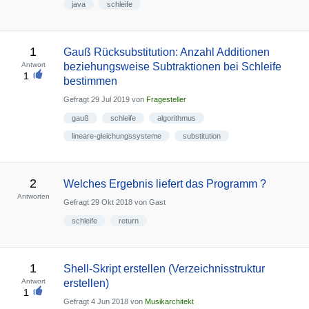
java
schleife
1
Gauß Rücksubstitution: Anzahl Additionen
Antwort
beziehungsweise Subtraktionen bei Schleife
1
bestimmen
Gefragt
29 Jul 2019
von
Fragesteller
gauß
schleife
algorithmus
lineare-gleichungssysteme
substitution
2
Welches Ergebnis liefert das Programm ?
Antworten
Gefragt
29 Okt 2018
von
Gast
schleife
return
1
Shell-Skript erstellen (Verzeichnisstruktur
Antwort
erstellen)
1
Gefragt
4 Jun 2018
von
Musikarchitekt