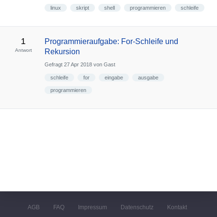
linux
skript
shell
programmieren
schleife
1
Programmieraufgabe: For-Schleife und
Antwort
Rekursion
Gefragt
27 Apr 2018
von
Gast
schleife
for
eingabe
ausgabe
programmieren
AGB
FAQ
Impressum
Datenschutz
Kontakt