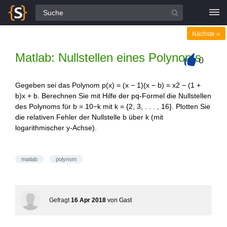
Alle Fragen
»
Nächste
Matlab: Nullstellen eines Polynoms
0
+
Gegeben sei das Polynom p(x) = (x − 1)(x − b) = x2 − (1 +
b)x + b. Berechnen Sie mit Hilfe der pq-Formel die Nullstellen
des Polynoms für b = 10−k mit k = {2, 3, . . . , 16}. Plotten Sie
die relativen Fehler der Nullstelle b über k (mit
logarithmischer y-Achse).
matlab
polynom
Gefragt
16 Apr 2018
von
Gast