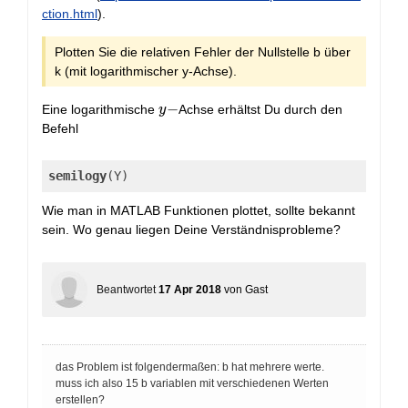
ction.html
).
Plotten Sie die relativen Fehler der Nullstelle b über
k (mit logarithmischer y-Achse).
y-
−
Eine logarithmische
Achse erhältst Du durch den
y
Befehl
semilogy
(Y)
Wie man in MATLAB Funktionen plottet, sollte bekannt
sein. Wo genau liegen Deine Verständnisprobleme?
Beantwortet
17 Apr 2018
von
Gast
das Problem ist folgendermaßen: b hat mehrere werte.
muss ich also 15 b variablen mit verschiedenen Werten
erstellen?