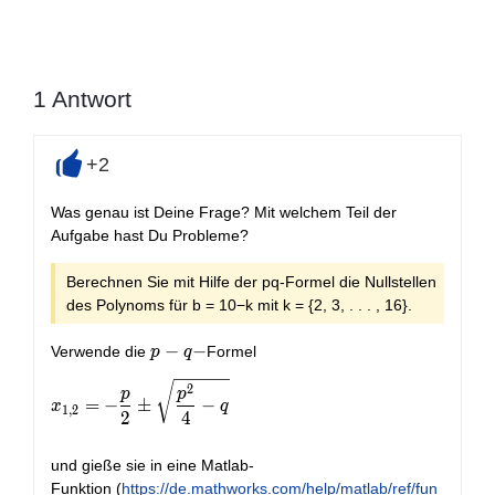
1
Antwort
+2
+
Was genau ist Deine Frage? Mit welchem Teil der
Aufgabe hast Du Probleme?
Berechnen Sie mit Hilfe der pq-Formel die Nullstellen
des Polynoms für b = 10−k mit k = {2, 3, . . . , 16}.
p-
−
−
Verwende die
Formel
p
q
q-
2
x_{1,2}=-\frac{p}{2}\pm\sqrt{\frac{p^2}{4}-q}
p
p
=
−
±
−
x
q
1
,
2
2
4
und gieße sie in eine Matlab-
Funktion (
https://de.mathworks.com/help/matlab/ref/fun