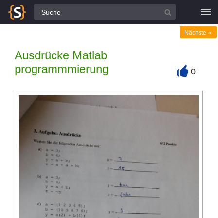
Alle Fragen
»
Nächste
Ausdrücke Matlab
programmmierung
0
+