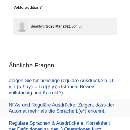
Vektoraddition?
Beantwortet
20 Mär 2021
von
Lu
Ähnliche Fragen
Zeigen Sie für beliebige reguläre Ausdrücke α, β,
γ: L(αβ|αγ) = L(α(β|γ)) (Ist mein Beweis
vollständig und Korrekt?)
NFAs und Reguläre Ausdrücke: Zeigen, dass der
Automat mehr als die Sprache L(e*) erkennt.
Reguläre Sprachen & Ausdrücke e. Korrektheit
der Definitionen zu den 3 Operationen kurz