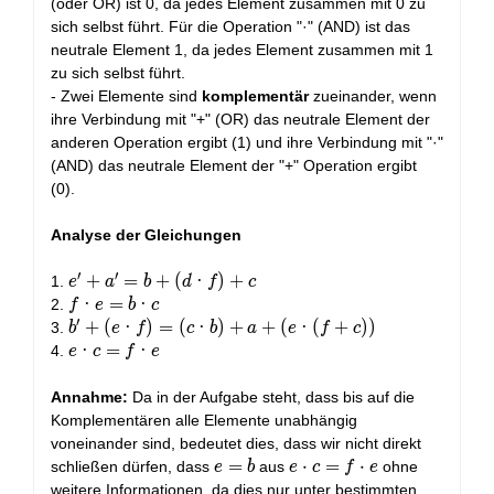
(oder OR) ist 0, da jedes Element zusammen mit 0 zu
sich selbst führt. Für die Operation "·" (AND) ist das
neutrale Element 1, da jedes Element zusammen mit 1
zu sich selbst führt.
- Zwei Elemente sind
komplementär
zueinander, wenn
ihre Verbindung mit "+" (OR) das neutrale Element der
anderen Operation ergibt (1) und ihre Verbindung mit "·"
(AND) das neutrale Element der "+" Operation ergibt
(0).
Analyse der Gleichungen
′
′
e'
+
=
+
(
·
)
+
1.
e
a
b
d
f
c
+
f
·
=
·
2.
f
e
b
c
′
a'
·
b'
+
(
·
)
=
(
·
)
+
+
(
·
(
+
)
)
3.
b
e
f
c
b
a
e
f
c
=
e
+
e
·
=
·
4.
e
c
f
e
b
=
(e
·
+
b
· f)
c
Annahme:
Da in der Aufgabe steht, dass bis auf die
(d
·
=
=
Komplementären alle Elemente unabhängig
·
c
(c
f
voneinander sind, bedeutet dies, dass wir nicht direkt
f)
·
·
e=b
=
e
⋅
=
⋅
schließen dürfen, dass
aus
ohne
e
b
e
c
f
e
+
b)
e
\cdot
weitere Informationen, da dies nur unter bestimmten