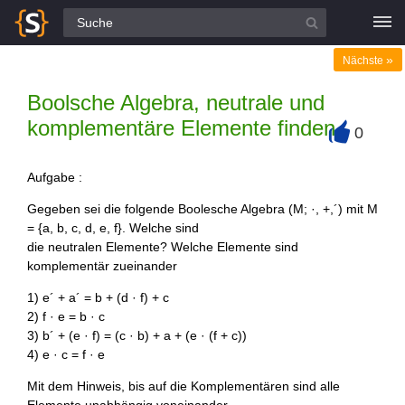
Alle Fragen
»
Nächste
Boolsche Algebra, neutrale und
komplementäre Elemente finden
0
+
Aufgabe :
Gegeben sei die folgende Boolesche Algebra (M; ·, +,´) mit M
= {a, b, c, d, e, f}. Welche sind
die neutralen Elemente? Welche Elemente sind
komplementär zueinander
1) e´ + a´ = b + (d · f) + c
2) f · e = b · c
3) b´ + (e · f) = (c · b) + a + (e · (f + c))
4) e · c = f · e
Mit dem Hinweis, bis auf die Komplementären sind alle