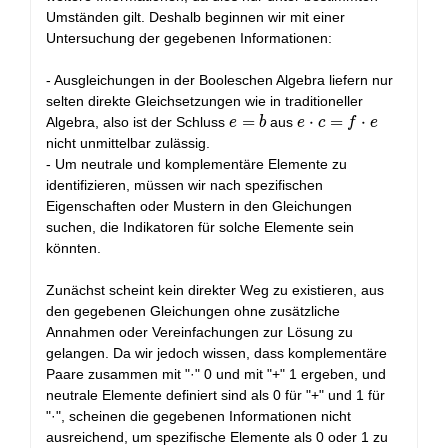
c
+
c = f
Umständen gilt. Deshalb beginnen wir mit einer
a
\cdot
Untersuchung der gegebenen Informationen:
+
e
(e
- Ausgleichungen in der Booleschen Algebra liefern nur
· (f
selten direkte Gleichsetzungen wie in traditioneller
+
e
=
e
⋅
=
⋅
Algebra, also ist der Schluss
aus
e
b
e
c
f
e
c))
=
\cdot
nicht unmittelbar zulässig.
b
c = f
- Um neutrale und komplementäre Elemente zu
\cdot
identifizieren, müssen wir nach spezifischen
e
Eigenschaften oder Mustern in den Gleichungen
suchen, die Indikatoren für solche Elemente sein
könnten.
Zunächst scheint kein direkter Weg zu existieren, aus
den gegebenen Gleichungen ohne zusätzliche
Annahmen oder Vereinfachungen zur Lösung zu
gelangen. Da wir jedoch wissen, dass komplementäre
Paare zusammen mit "·" 0 und mit "+" 1 ergeben, und
neutrale Elemente definiert sind als 0 für "+" und 1 für
"·", scheinen die gegebenen Informationen nicht
ausreichend, um spezifische Elemente als 0 oder 1 zu