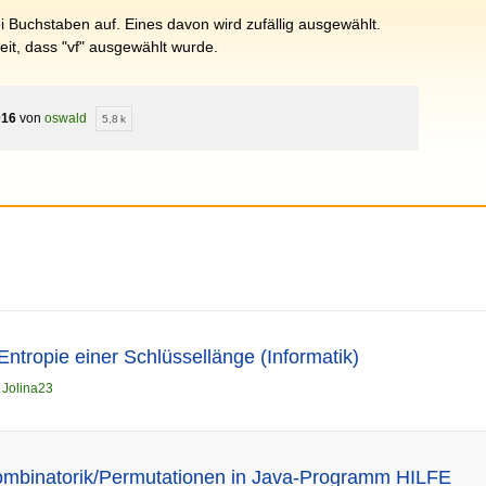
i Buchstaben auf. Eines davon wird zufällig ausgewählt.
it, dass "vf" ausgewählt wurde.
016
von
oswald
5,8 k
ntropie einer Schlüssellänge (Informatik)
n
Jolina23
Kombinatorik/Permutationen in Java-Programm HILFE