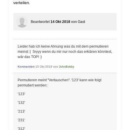
verteilen.
Beantwortet
14 Okt 2018
von
Gast
Leider hab ich keine Ahnung was du mit dem permutieren
meinst :| Sryyy wenn du mir nur noch das erklären könntest,
wär das TOP! :)
Kommentiert
15 Okt 2018
von
JohnBobby
Permutieren meint "Vertauschen". '123' kann wie folgt
permutiert werden:
'123'
'132'
'213'
'231'
'312'