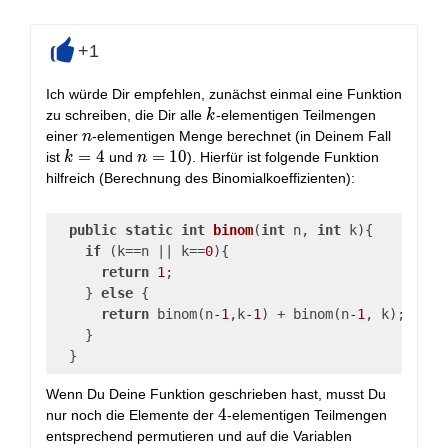
+1
+
Ich würde Dir empfehlen, zunächst einmal eine Funktion
k
zu schreiben, die Dir alle
-elementigen Teilmengen
k
n
einer
-elementigen Menge berechnet (in Deinem Fall
n
k=4
=
4
n=10
=
1
0
ist
und
). Hierfür ist folgende Funktion
k
n
hilfreich (Berechnung des Binomialkoeffizienten):
public
static
int
binom
(
int
 n, 
int
 k)
{
if
 (k==n || k==
0
){
return
1
;
    } 
else
 {
return
 binom(n
-1
,k
-1
) + binom(n
-1
, k);
    }
  }
Wenn Du Deine Funktion geschrieben hast, musst Du
4
4
nur noch die Elemente der
-elementigen Teilmengen
entsprechend permutieren und auf die Variablen