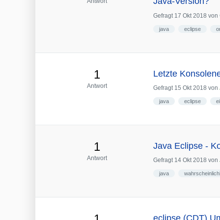
Java-Version?
Antwort
Gefragt
17 Okt 2018
von
java
eclipse
o
1
Letzte Konsolen
Antwort
Gefragt
15 Okt 2018
von
java
eclipse
e
1
Java Eclipse - 
Antwort
Gefragt
14 Okt 2018
von
java
wahrscheinlich
1
eclipse (CDT) U