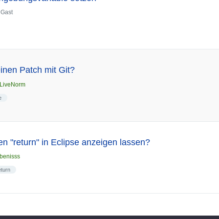
n
Gast
einen Patch mit Git?
LiveNorm
e
en "return" in Eclipse anzeigen lassen?
benisss
eturn