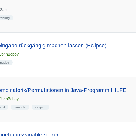
Gast
rdnung
eingabe rückgängig machen lassen (Eclipse)
JohnBobby
ingabe
Kombinatorik/Permutationen in Java-Programm HILFE
JohnBobby
keit
variable
eclipse
mgebungsvariable setzen