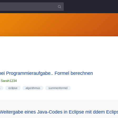
e bei Programmieraufgabe.. Formel berechnen
n
Sarah1234
n
eclipse
algorithmus
summenformel
 Weitergabe eines Java-Codes in Eclipse mit ddem Ecli