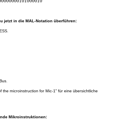
0
0
0
0
0
0
0
0
1
0
1
0
0
0
0
1
0
u jetzt in die MAL-Notation überführen:
RESS.
-Bus.
 the microinstruction for Mic-1" für eine übersichtliche
nde Mikroinstruktionen: