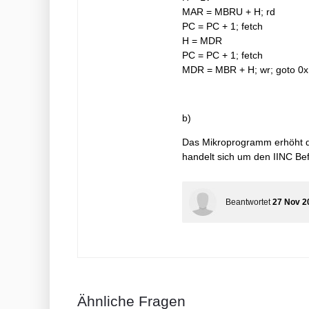
MAR = MBRU + H; rd
PC = PC + 1; fetch
H = MDR
PC = PC + 1; fetch
MDR = MBR + H; wr; goto 0
b)
Das Mikroprogramm erhöht de
handelt sich um den IINC Bef
Beantwortet
27 Nov 2
Ähnliche Fragen