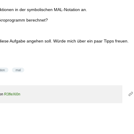
ktionen in der symbolischen MAL-Notation an.
ikroprogramm berechnet?
h diese Aufgabe angehen soll. Würde mich über ein paar Tipps freuen.
tion
mal
on
R3fleXi0n