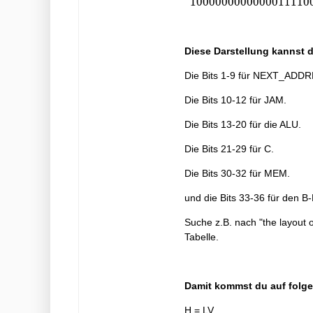
0101} \\ {0
1
0
0
0
0
0
0
0
0
0
0
0
0
0
1
1
1
1
0
{11} \\ {0 x} &
1000 0101 000
{8} & {00} & {3
0011 1100
c} & {01} &
0000 0000 1
Diese Darstellung kannst d
{42}\end{array}
010 0011} \\
{0 1000 0110
Die Bits 1-9 für NEXT_ADD
000 0011 0101
0000 0010 0
Die Bits 10-12 für JAM.
001 0001} \\
Die Bits 13-20 für die ALU.
{0 1000 0111
000 0001 0100
Die Bits 21-29 für C.
1000 0000 0
000 0000} \\
Die Bits 30-32 für MEM.
{0 1000 1000
000 0011 0101
und die Bits 33-36 für den B
0000 0010 0
Suche z.B. nach "the layout of
001 0001} \\
Tabelle.
{1 0000 0000
000 0011 1100
0000 0001 0
100 0010}
Damit kommst du auf folge
\end{array}
H = LV