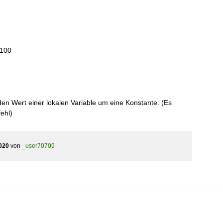
x100
n Wert einer lokalen Variable um eine Konstante. (Es
ehl)
020
von
_user70709