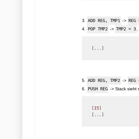
3.
ADD REG, TMP1
->
REG 
4.
POP TMP2
->
TMP2 = 3
,
   [...]

5.
ADD REG, TMP2
->
REG 
6.
PUSH REG
-> Stack sieht
   [
15
]

   [...]
