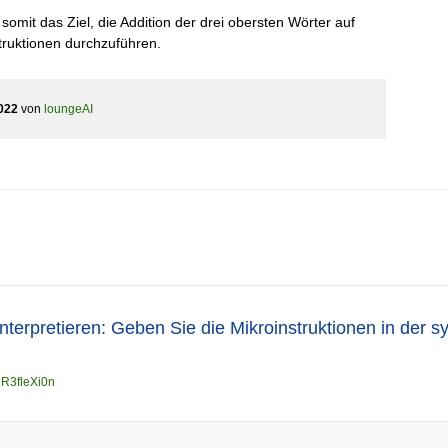
omit das Ziel, die Addition der drei obersten Wörter auf
truktionen durchzuführen.
022
von
loungeAI
terpretieren: Geben Sie die Mikroinstruktionen in der 
n
R3fleXi0n