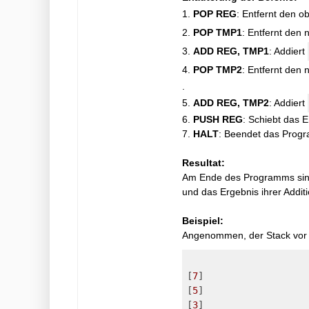
1.
POP REG
: Entfernt den o
2.
POP TMP1
: Entfernt den
3.
ADD REG, TMP1
: Addiert
4.
POP TMP2
: Entfernt den
.
5.
ADD REG, TMP2
: Addiert
6.
PUSH REG
: Schiebt das E
7.
HALT
: Beendet das Prog
Resultat:
Am Ende des Programms sind 
und das Ergebnis ihrer Additi
Beispiel:
Angenommen, der Stack vor d
[
7
]

[
5
]

[
3
]
