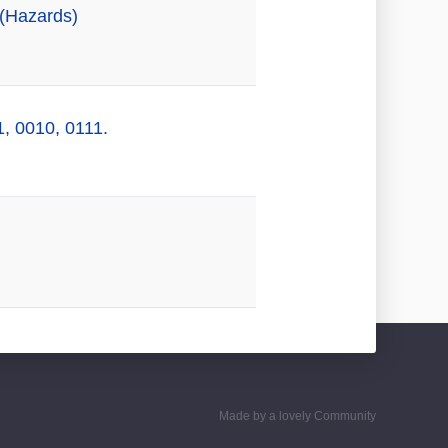
 (Hazards)
, 0010, 0111.
Made by a lovely Community