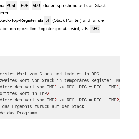
wie
PUSH
,
POP
,
ADD
, die entsprechend auf den Stack
ieren.
Stack-Top-Register als
SP
(Stack Pointer) und für die
on ein spezielles Register genutzt wird, z.B.
REG
.
erstes Wort vom Stack und lade es in REG

zweites Wort vom Stack in temporäres Register TMP
1
diere den Wert von TMP
1
 zu REG (REG = REG + TMP
1
)

drittes Wort in TMP
2
diere den Wert von TMP
2
 zu REG (REG = REG + TMP
2
)

 das Ergebnis zurück auf den Stack
