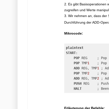
2. Es gibt Basisoperationen 
zugreifen und Werte manipul
3. Wir nehmen an, dass der 
Durchführung der ADD-Operati
Mikrocode:
plaintext
START
:

POP
 REG     ; Pop 
POP
 TMP
1
    ; Pop 
ADD
 REG, TMP
1
 ; Ad
POP
 TMP
2
    ; Pop 
ADD
 REG, TMP
2
 ; Ad
PUSH
 REG    ; Push
HALT
Erläuterung der Befehle: