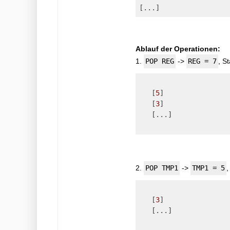
Ablauf der Operationen:
1.
POP REG
->
REG = 7
, St
   [
5
]

   [
3
]

   [...]

2.
POP TMP1
->
TMP1 = 5
,
   [
3
]

   [...]
