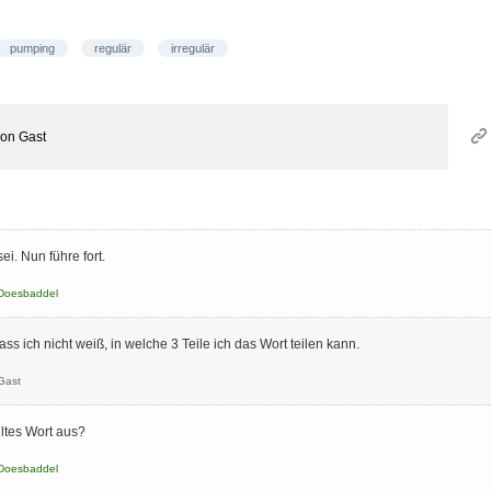
pumping
regulär
irregulär
von
Gast
i. Nun führe fort.
Doesbaddel
ass ich nicht weiß, in welche 3 Teile ich das Wort teilen kann.
Gast
ltes Wort aus?
Doesbaddel