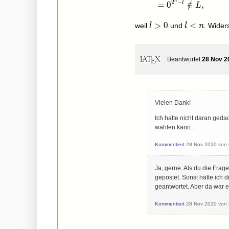
n
2
−
l
=
0
∈
/
,
L
l>0
>
0
l<n
<
weil
und
. Wider
l
l
n
Beantwortet
28 Nov 2
Vielen Dank!
Ich hatte nicht daran ged
wählen kann...
Kommentiert
28 Nov 2020
von
Ja, gerne. Als du die Frag
gepostet. Sonst hätte ich
geantwortet. Aber da war e
Kommentiert
28 Nov 2020
von