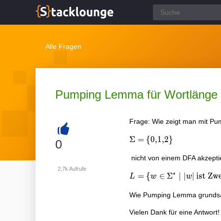
Alle Fragen
Pumping Lemma für Wortlänge i
Frage: Wie zeigt man mit P
\Sigma= \{0,1,2\}
Σ
=
{
0
,
1
,
2
}
+
0
nicht von einem DFA akzeptie
2,7k
Aufrufe
∗
{L= \{ w\in\Sigma^*\mid
=
{
∈
Σ
∣
∣
∣
ist Zw
L
w
w
Wie Pumping Lemma grundsätz
Vielen Dank für eine Antwort! 