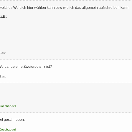
, welches Wort ich hier wählen kann bzw wie ich das allgemein aufschreiben kann.
z.B.:
Gast
Wortlänge eine Zweierpotenz ist?
Gast
dot
Doesbaddel
ort geschrieben.
Doesbaddel