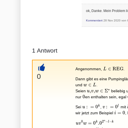
ok, Danke. Mein Problem lie
Kommentiert
28 Nov 2020
von
1
Antwort
L\in
∈
R
E
G
Angenommen,
.
L
+
\operator
0
Dann gibt es eine Pumpingl
w\in
∈
und
.
w
L
∗
L
u,v,w\in
,
,
∈
Σ
Seien
beliebig 
u
v
w
\Sigma^*
0
0
nur
en enthalten sein, egal 
k
l
u:=0^k
:
=
0
v:=0^l
:
=
0
Sei
,
mit
u
v
i=0
=
0
wir jetzt zum Beispiel
,
i
n
0
2
−
−
k
l
k
=
0
.
0
\begin{aligned}uv^0w &
u
v
w