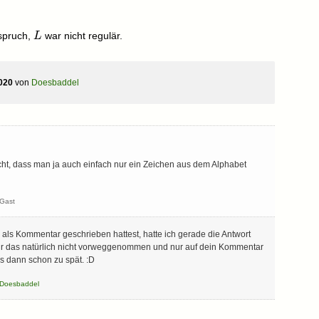
L
spruch,
war nicht regulär.
L
020
von
Doesbaddel
acht, dass man ja auch einfach nur ein Zeichen aus dem Alphabet
Gast
e als Kommentar geschrieben hattest, hatte ich gerade die Antwort
 dir das natürlich nicht vorweggenommen und nur auf dein Kommentar
s dann schon zu spät. :D
Doesbaddel