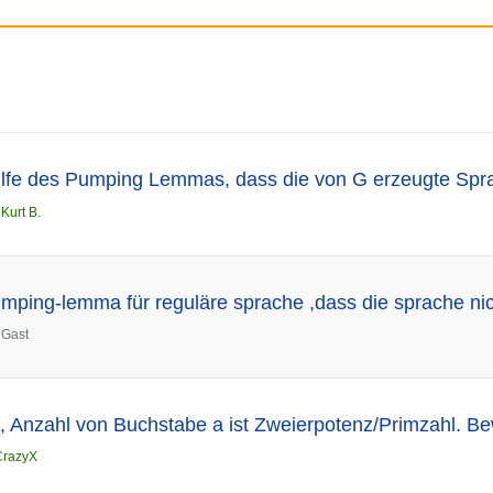
ilfe des Pumping Lemmas, dass die von G erzeugte Sprac
n
Kurt B.
mping-lemma für reguläre sprache ,dass die sprache nich
n
Gast
nzahl von Buchstabe a ist Zweierpotenz/Primzahl. Bew
CrazyX