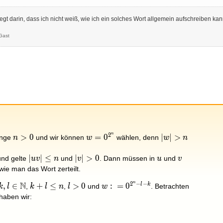
gt darin, dass ich nicht weiß, wie ich ein solches Wort allgemein aufschreiben kann
Gast
name{REG}
n
2
n>0
>
0
w=0^{2^n}
=
0
\lvert
∣
∣
>
änge
und wir können
wählen, denn
n
w
w
n
w
\rvert
|uv|\leq
∣
∣
≤
|v|>0
∣
∣
>
0
u
v
und gelte
und
. Dann müssen in
und
u
v
n
v
u
v
> n
n
wie man das Wort zerteilt.
n
2
−
−
N
l
k
k,\,l\in
,
∈
k+l\leq
+
≤
l>0
>
0
w:=0^{2^n-
:
=
0
,
,
und
. Betrachten
k
l
k
l
n
l
w
\mathbb{N}
n
l-k}
 haben wir:
= 0^k.0^{2^n-l-k}\\&=0^{2^n-l}\notin L,\end{aligned}