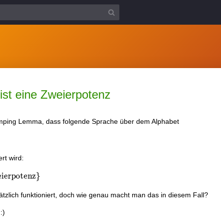
st eine Zweierpotenz
umping Lemma, dass folgende Sprache über dem Alphabet
rt wird:
 \lvert w \rvert \text{ ist Zweierpotenz}\} }
eierpotenz
}
lich funktioniert, doch wie genau macht man das in diesem Fall?
:)