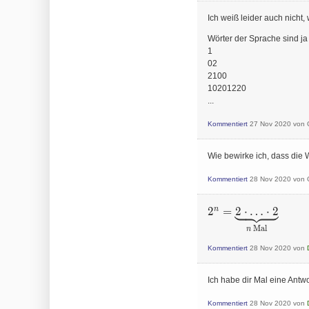
Ich weiß leider auch nicht
Wörter der Sprache sind ja 
1
02
2100
10201220
...
Kommentiert
27 Nov 2020
von
Wie bewirke ich, dass die 
Kommentiert
28 Nov 2020
von
n
2^n=\underbrace{2\c
2
=
2
⋅
…
⋅
2
\ldots \cdot 2}_{n
Mal
n
\text{ Mal}}
Kommentiert
28 Nov 2020
von
Ich habe dir Mal eine Antw
Kommentiert
28 Nov 2020
von