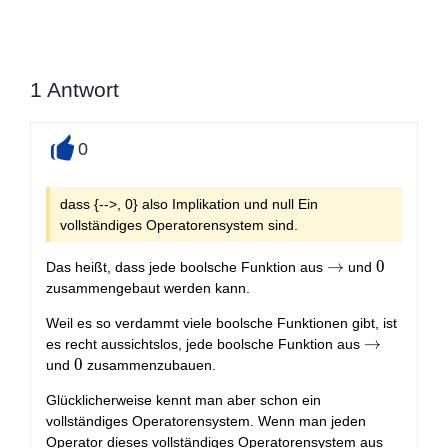
1
Antwort
0
+
dass {-->, 0} also Implikation und null Ein
vollständiges Operatorensystem sind.
\to
→
0
0
Das heißt, dass jede boolsche Funktion aus
und
zusammengebaut werden kann.
Weil es so verdammt viele boolsche Funktionen gibt, ist
\to
→
es recht aussichtslos, jede boolsche Funktion aus
0
0
und
zusammenzubauen.
Glücklicherweise kennt man aber schon ein
vollständiges Operatorensystem. Wenn man jeden
\to
Operator dieses vollständiges Operatorensystem aus