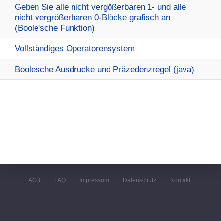
Geben Sie alle nicht vergößerbaren 1- und alle
nicht vergrößerbaren 0-Blöcke grafisch an
(Boole'sche Funktion)
Vollständiges Operatorensystem
Boolesche Ausdrucke und Präzedenzregel (java)
AGB
FAQ
Impressum
Datenschutz
Kontakt