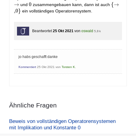
→
0
0
\
{
→
und
zusammengebauen kann, dann ist auch
{\to,0\}
,
0
}
ein vollständiges Operatorensystem.
Beantwortet
25 Okt 2021
von
oswald
5,8 k
jo habs geschafft danke
Kommentiert
25 Okt 2021
von
Torsten K.
Ähnliche Fragen
Beweis von vollständigen Operatorensystemen
mit Implikation und Konstante 0