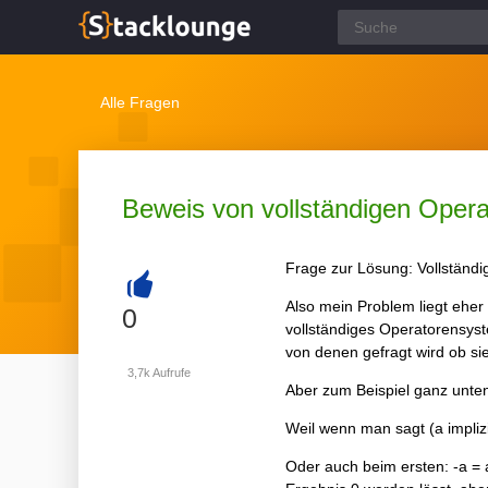
Alle Fragen
Beweis von vollständigen Opera
Frage zur Lösung: Vollständ
Also mein Problem liegt ehe
+
0
vollständiges Operatorensys
von denen gefragt wird ob si
3,7k
Aufrufe
Aber zum Beispiel ganz unte
Weil wenn man sagt (a implizi
Oder auch beim ersten: -a = a