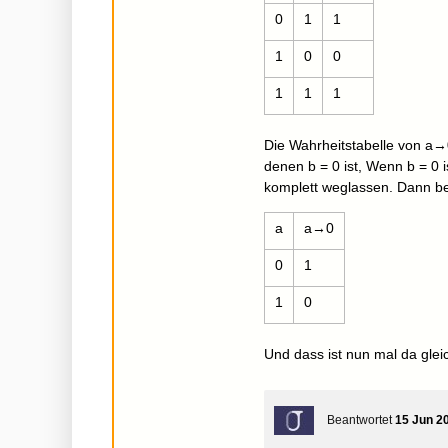
0
1
1
1
0
0
1
1
1
Die Wahrheitstabelle von a→
denen b = 0 ist, Wenn b = 0 
komplett weglassen. Dann 
a
a→0
0
1
1
0
Und dass ist nun mal da glei
Beantwortet
15 Jun 2