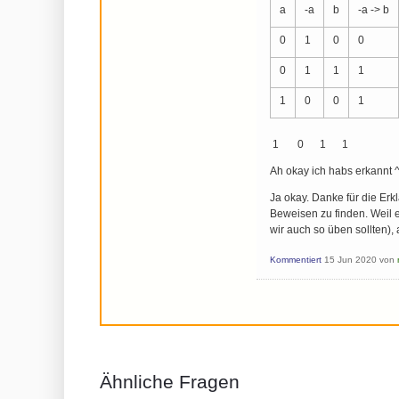
a
-a
b
-a -> b
0
1
0
0
0
1
1
1
1
0
0
1
1 0 1 1
Ah okay ich habs erkannt 
Ja okay. Danke für die Erk
Beweisen zu finden. Weil e
wir auch so üben sollten),
Kommentiert
15 Jun 2020
von
Ähnliche Fragen