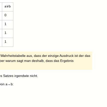
a∨b
0
1
1
1
 Wahrheitstabelle aus, dass der einzige Ausdruck ist der das
aber warum sagt man deshalb, dass das Ergebnis
es Satzes irgendwie nicht.
e von a→b: