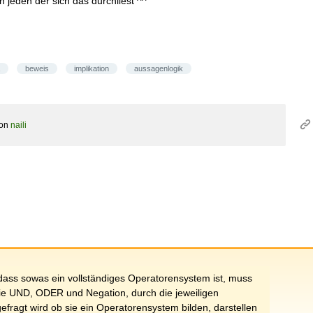
jeden der sich das durchliest ^^
beweis
implikation
aussagenlogik
on
naili
ass sowas ein vollständiges Operatorensystem ist, muss
die UND, ODER und Negation, durch die jeweiligen
ragt wird ob sie ein Operatorensystem bilden, darstellen