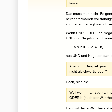
lassen.
Das muss man nicht. Es genü
bekanntermaßen vollständig
von denen gefragt wird ob si
Wenn UND, ODER und Negatio
UND und Negation auch eines
a ∨ b ≡ ¬(¬a ∧ ¬b)
aus UND und Negation darstel
Aber zum Beispiel ganz u
nicht gleichwertig oder?
Doch, sind sie.
Weil wenn man sagt (a impli
ODER b (nach der Wahrheits
Dann ist deine Wahrheitstabel