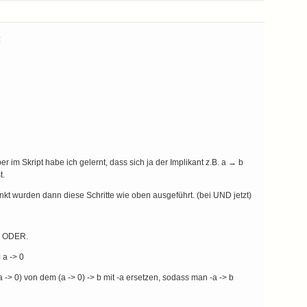
:
r im Skript habe ich gelernt, dass sich ja der Implikant z.B. a → b
t.
 wurden dann diese Schritte wie oben ausgeführt. (bei UND jetzt)
m ODER.
 a -> 0
-> 0) von dem (a -> 0) -> b mit -a ersetzen, sodass man -a -> b