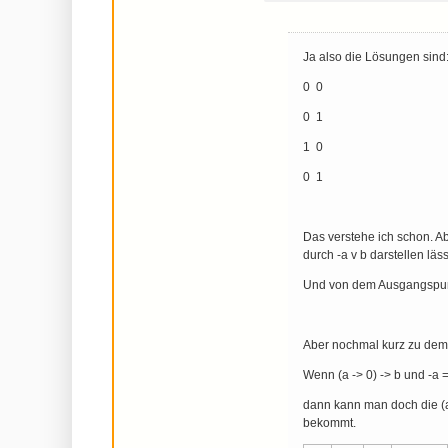
Ja also die Lösungen sind
0 0
0 1
1 0
0 1
Das verstehe ich schon. Abe
durch -a v b darstellen läss
Und von dem Ausgangspunkt
Aber nochmal kurz zu de
Wenn (a -> 0) -> b und -a =
dann kann man doch die (a 
bekommt.