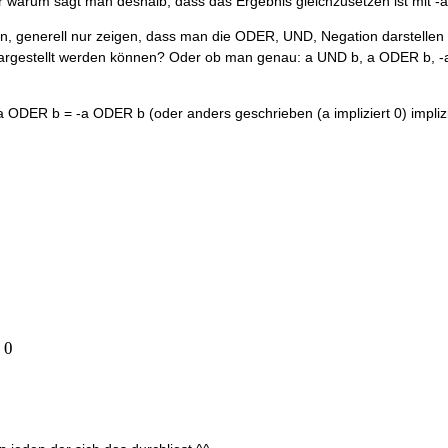
r warum sagt man deshalb, dass das Ergebnis gleichzusetzen ist mit -a
n, generell nur zeigen, dass man die ODER, UND, Negation darstellen k
dargestellt werden können? Oder ob man genau: a UND b, a ODER b, -a,
a ODER b = -a ODER b (oder anders geschrieben (a impliziert 0) implizie
0