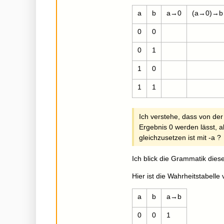
a
b
a→0
(a→0)→b
0
0
0
1
1
0
1
1
Ich verstehe, dass von der
Ergebnis 0 werden lässt, 
gleichzusetzen ist mit -a ?
Ich blick die Grammatik dies
Hier ist die Wahrheitstabell
a
b
a→b
0
0
1