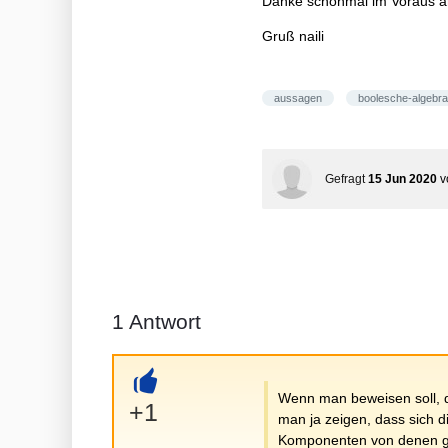
Danke schonmal im Voraus an 
\rightarrow 0)})
\\ &=(a
Gruß naili
\rightarrow(b
\rightarrow 0))
\rightarrow 0 \\ a
aussagen
boolesche-algebra
\vee b &=(a
\rightarrow 0)
\rightarrow b
\end{aligned}
Gefragt
15 Jun 2020
v
1
Antwort
Wenn man beweisen soll, d
+
+1
man ja zeigen, dass sich 
Komponenten von denen gef