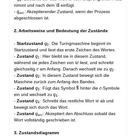
nimmt und nach dem \$ einfügt.
q_{acc}
-
: Akzeptierender Zustand, wenn der Prozess
q
a
c
c
abgeschlossen ist.
2. Arbeitsweise und Bedeutung der Zustände
q_0
-
Startzustand
: Die Turingmaschine beginnt im
q
0
Startzustand und liest das erste Zeichen des Wortes.
q_1
-
Zustand
: Hier bleibt sie in diesem Zustand,
q
1
w
während sie jedes Zeichen von
liest, und schreibt
w
c
q_2
gleichzeitig
am Anfang. Danach wechselt sie zu
.
c
q
2
q_2
-
Zustand
: In diesem Zustand bewegt sich die
q
2
Maschine zurück zum Anfang des Bandes.
q_3
\$
$
c
-
Zustand
: Fügt das Symbol
hinter die
-Symbole
q
c
3
q_4
ein und wechselt zu
.
q
4
q_4
w
-
Zustand
: Schreibt das restliche Wort
ab und
q
w
4
bewegt sich durch das Wort.
q_{acc}
-
Zustand
: Akzeptiert den Abschluss sobald das
q
a
c
c
Wort vollständig geschrieben ist.
3. Zustandsdiagramm