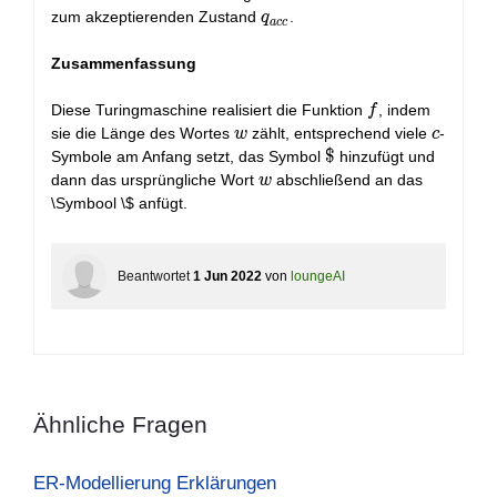
q_{acc}
zum akzeptierenden Zustand
.
q
a
c
c
Zusammenfassung
f
Diese Turingmaschine realisiert die Funktion
, indem
f
w
c
sie die Länge des Wortes
zählt, entsprechend viele
-
w
c
\$
$
Symbole am Anfang setzt, das Symbol
hinzufügt und
w
dann das ursprüngliche Wort
abschließend an das
w
\Symbool \$ anfügt.
Beantwortet
1 Jun 2022
von
loungeAI
Ähnliche Fragen
ER-Modellierung Erklärungen