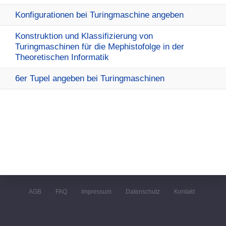
Konfigurationen bei Turingmaschine angeben
Konstruktion und Klassifizierung von
Turingmaschinen für die Mephistofolge in der
Theoretischen Informatik
6er Tupel angeben bei Turingmaschinen
AGB
FAQ
Impressum
Datenschutz
Kontakt