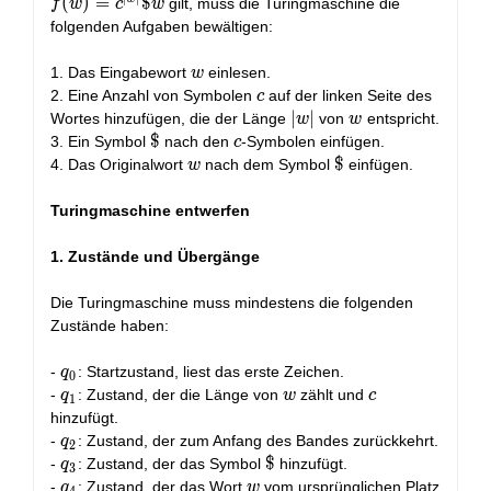
b\}^*
c^{|w|}
(
)
=
$
gilt, muss die Turingmaschine die
f
w
c
w
\to \
folgenden Aufgaben bewältigen:
{a, b,
\$,
w
1. Das Eingabewort
einlesen.
w
c\}^*
c
2. Eine Anzahl von Symbolen
auf der linken Seite des
c
|w|
∣
∣
w
Wortes hinzufügen, die der Länge
von
entspricht.
w
w
\$
$
c
3. Ein Symbol
nach den
-Symbolen einfügen.
c
w
\$
$
4. Das Originalwort
nach dem Symbol
einfügen.
w
Turingmaschine entwerfen
1. Zustände und Übergänge
Die Turingmaschine muss mindestens die folgenden
Zustände haben:
q_0
-
: Startzustand, liest das erste Zeichen.
q
0
q_1
w
c
-
: Zustand, der die Länge von
zählt und
q
w
c
1
hinzufügt.
q_2
-
: Zustand, der zum Anfang des Bandes zurückkehrt.
q
2
q_3
\$
$
-
: Zustand, der das Symbol
hinzufügt.
q
3
q_4
w
-
: Zustand, der das Wort
vom ursprünglichen Platz
q
w
4