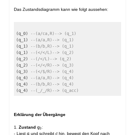
Das Zustandsdiagramm kann wie folgt aussehen:
(q_0) 
--(a/ca,R)--> (q_1)
(q_1) 
--(a/a,R)--> (q_1)
(q_1) 
--(b/b,R)--> (q_1)
(q_1) 
--(</</L)--> (q_2)
(q_2) 
--(/</L)--> (q_2)
(q_2) 
--(</</R)--> (q_3)
(q_3) 
--(</$/R)--> (q_4)
(q_4) 
--(a/a,R)--> (q_4)
(q_4) 
--(b/b,R)--> (q_4)
(q_4) 
--(_/_/R)--> (q_acc)
Erklärung der Übergänge
q_0
1.
Zustand
:
q
0
a
c
- Liest
und schreibt
hin, bewegt den Kopf nach
a
c