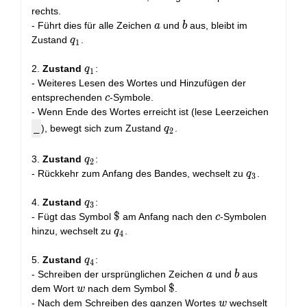
rechts.
a
b
- Führt dies für alle Zeichen
und
aus, bleibt im
a
b
q_1
Zustand
.
q
1
q_1
2.
Zustand
:
q
1
- Weiteres Lesen des Wortes und Hinzufügen der
c
entsprechenden
-Symbole.
c
- Wenn Ende des Wortes erreicht ist (lese Leerzeichen
q_2
_
), bewegt sich zum Zustand
.
q
2
q_2
3.
Zustand
:
q
2
q_3
- Rückkehr zum Anfang des Bandes, wechselt zu
.
q
3
q_3
4.
Zustand
:
q
3
\$
$
c
- Fügt das Symbol
am Anfang nach den
-Symbolen
c
q_4
hinzu, wechselt zu
.
q
4
q_4
5.
Zustand
:
q
4
a
b
- Schreiben der ursprünglichen Zeichen
und
aus
a
b
w
\$
$
dem Wort
nach dem Symbol
.
w
w
- Nach dem Schreiben des ganzen Wortes
wechselt
w