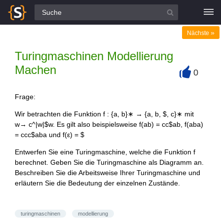
Alle Fragen
»
Nächste
Turingmaschinen Modellierung
Machen
0
+
Frage:
Wir betrachten die Funktion f : {a, b}∗ → {a, b, $, c}∗ mit
w→ c^|w|$w. Es gilt also beispielsweise f(ab) = cc$ab, f(aba)
= ccc$aba und f(ε) = $
Entwerfen Sie eine Turingmaschine, welche die Funktion f
berechnet. Geben Sie die Turingmaschine als Diagramm an.
Beschreiben Sie die Arbeitsweise Ihrer Turingmaschine und
erläutern Sie die Bedeutung der einzelnen Zustände.
turingmaschinen
modellierung