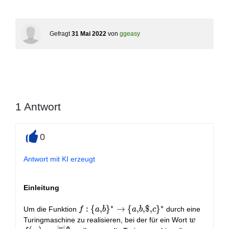
Gefragt
31 Mai 2022
von
ggeasy
1
Antwort
0
+
Antwort mit KI erzeugt
Einleitung
∗
∗
f: \
:
{
,
}
→
{
,
,
$
,
}
Um die Funktion
durch eine
f
a
b
a
b
c
{a,
w
f(w) =
Turingmaschine zu realisieren, bei der für ein Wort
w
∣
∣
w