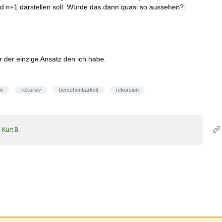
nd n+1 darstellen soll. Würde das dann quasi so aussehen?:
er der einzige Ansatz den ich habe.
iv
rekursiv
berechenbarkeit
rekursion
n
Kurt B.