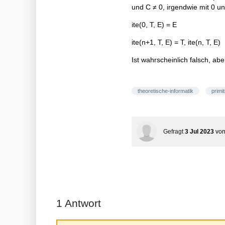
\end{array}\right.
und C ≠ 0, irgendwie mit 0 u
ite(0, T, E) = E
ite(n+1, T, E) = T, ite(n, T, E)
Ist wahrscheinlich falsch, ab
theoretische-informatik
primit
Gefragt
3 Jul 2023
vo
1
Antwort