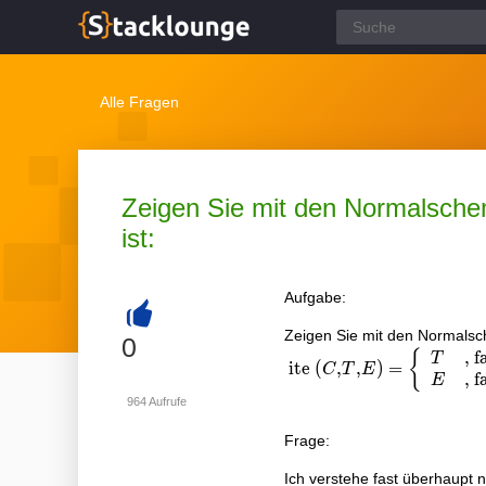
Alle Fragen
Zeigen Sie mit den Normalschema
ist:
Aufgabe:
Zeigen Sie mit den Normalsc
+
0
,
f
\text { ite }(C, T,
{
T
ite
(
,
,
)
=
C
T
E
E)=\left\
,
f
E
{\begin{array}{ll}
964
Aufrufe
T & , \text { falls }
Frage:
C \neq 0 \\ E & ,
\text { falls } C=0
Ich verstehe fast überhaupt ni