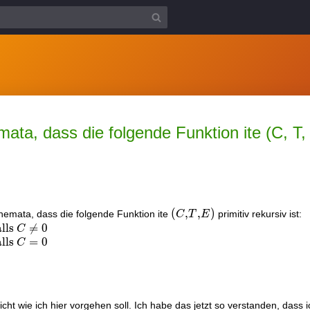
ta, dass die folgende Funktion ite (C, T, E
(C,
(
,
,
)
hemata, dass die folgende Funktion ite
primitiv rekursiv ist:
C
T
E
T,
alls

=
0
C
E)
alls
=
0
C
cht wie ich hier vorgehen soll. Ich habe das jetzt so verstanden, dass i