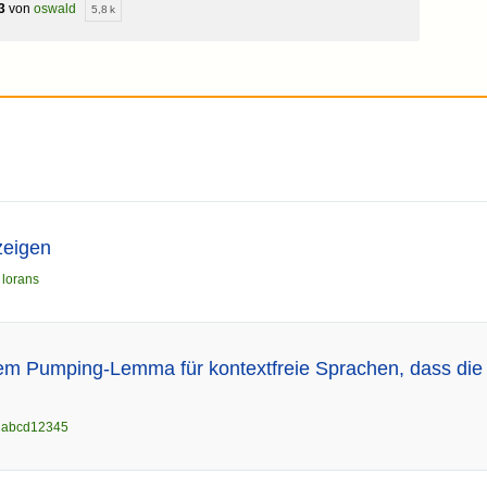
3
von
oswald
5,8 k
 zeigen
n
lorans
em Pumping-Lemma für kontextfreie Sprachen, dass die 
n
abcd12345