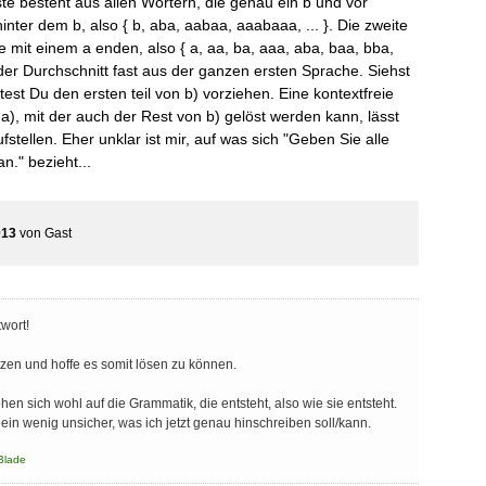
ste besteht aus allen Wörtern, die genau ein b und vor
nter dem b, also { b, aba, aabaa, aaabaaa, ... }. Die zweite
e mit einem a enden, also { a, aa, ba, aaa, aba, baa, bba,
 der Durchschnitt fast aus der ganzen ersten Sprache. Siehst
test Du den ersten teil von b) vorziehen. Eine kontextfreie
a), mit der auch der Rest von b) gelöst werden kann, lässt
ufstellen. Eher unklar ist mir, auf was sich "Geben Sie alle
n." bezieht...
013
von
Gast
twort!
zen und hoffe es somit lösen zu können.
en sich wohl auf die Grammatik, die entsteht, also wie sie entsteht.
ein wenig unsicher, was ich jetzt genau hinschreiben soll/kann.
Blade