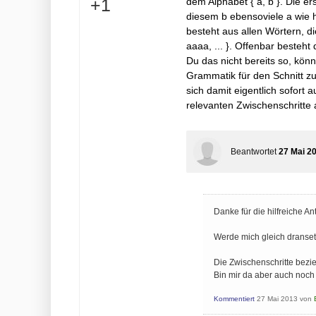
+
+1
dem Alphabet { a, b }. Die er
diesem b ebensoviele a wie hi
besteht aus allen Wörtern, di
aaaa, ... }. Offenbar besteht
Du das nicht bereits so, könn
Grammatik für den Schnitt zu
sich damit eigentlich sofort a
relevanten Zwischenschritte a
Beantwortet
27 Mai 2
Danke für die hilfreiche An
Werde mich gleich dranset
Die Zwischenschritte bezieh
Bin mir da aber auch noch 
Kommentiert
27 Mai 2013
von