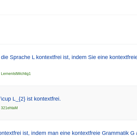
die Sprache L kontextfrei ist, indem Sie eine kontextfre
n
LernenIstWichtig1
\cup L_{2} ist kontextfrei.
n
321ehtaM
ntextfrei ist, indem man eine kontextfreie Grammatik G a