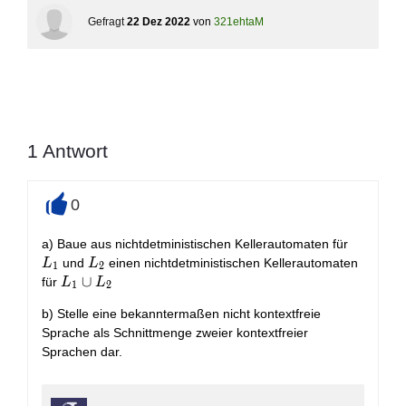
Gefragt
22 Dez 2022
von
321ehtaM
1
Antwort
0
+
L_1
a) Baue aus nichtdetministischen Kellerautomaten für
L_2
und
einen nichtdetministischen Kellerautomaten
L
L
1
2
L_1\cup
∪
für
L
L
1
2
L_2
b) Stelle eine bekanntermaßen nicht kontextfreie
Sprache als Schnittmenge zweier kontextfreier
Sprachen dar.