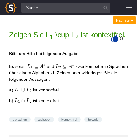
Alle Fragen
»
Nächste
Zeigen Sie L
\cup L
ist kontextfrei.
1
2
0
+
Bitte um Hilfe bei folgender Aufgabe:
∗
∗
L_{1}
⊆
L_{2}
⊆
Es seien
und
zwei kontextfreie Sprachen
L
A
L
A
1
2
\subseteq
\subseteq
A
über einem Alphabet
. Zeigen oder widerlegen Sie die
A
A^{*}
A^{*}
folgenden Aussagen:
L_{1}
∪
a)
ist kontextfrei.
L
L
1
2
\cup
L_{1}
∩
b)
ist kontextfrei.
L
L
L_{2}
1
2
\cap
L_{2}
sprachen
alphabet
kontextfrei
beweis